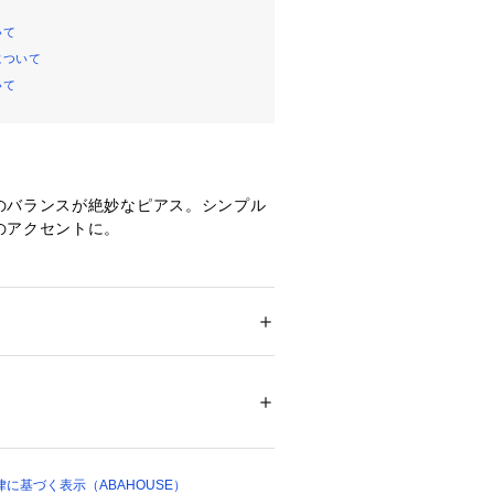
いて
について
いて
のバランスが絶妙なピアス。シンプル
のアクセントに。
VRICK/ヴィアンカ　マヴリック】
ジュエリーブランド。
ション
 ＞ 
腕時計・アクセサリー
 ＞ 
ピアス
%　ステンレス40%　シルバー20%
リア
04910 
（モール）
ショップ）
に基づく表示（ABAHOUSE）