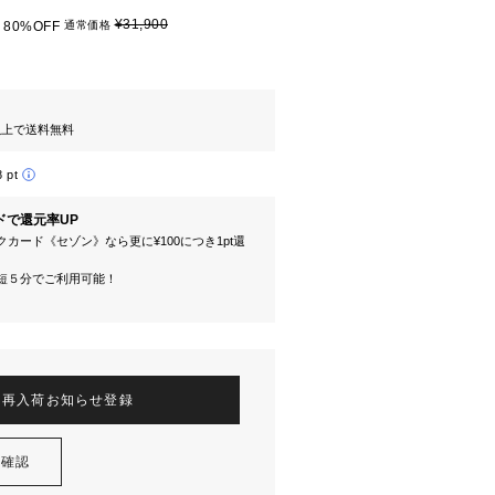
¥31,900
80%OFF
通常価格
円以上で送料無料
8 pt
ドで還元率UP
カード《セゾン》なら更に¥100につき1pt還
短５分でご利用可能！
再入荷お知らせ登録
を確認