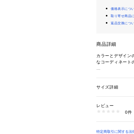
価格表示につ
取り寄せ商品
返品交換につ
商品詳細
カラーとデザイン
なコーディネート
【BIANCA MA
オーストラリアの
サイズ詳細
性別：
レディース
カテゴリー：
ファッ
素材：アセテート40
生産国：オーストラ
レビュー
商品番号：
10967000
0件
35382063019 （
特定商取引に関する法律