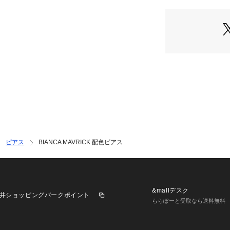
ピアス
BIANCA MAVRICK 配色ピアス
&mallデスク
井ショッピングパークポイント
ららぽーと受取なら送料無料