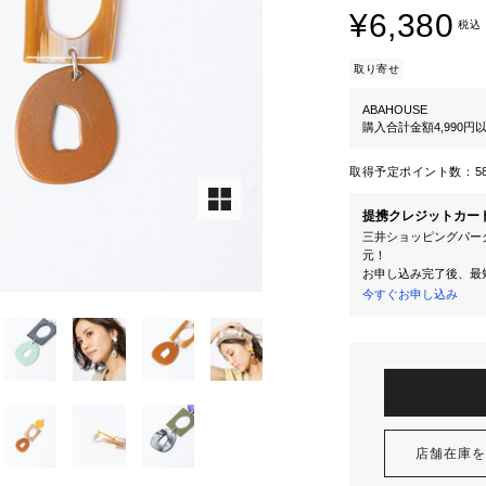
¥6,380
税込
取り寄せ
ABAHOUSE
購入合計金額4,990
取得予定ポイント数：
5
提携クレジットカー
三井ショッピングパーク
元！
お申し込み完了後、最
今すぐお申し込み
店舗在庫