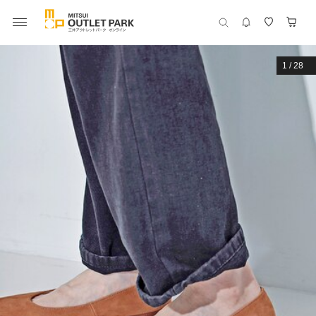
1
/
28