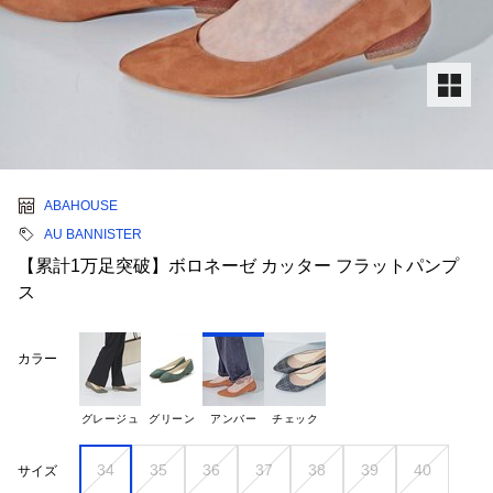
ABAHOUSE
AU BANNISTER
【累計1万足突破】ボロネーゼ カッター フラットパンプ
ス
カラー
グレージュ
グリーン
アンバー
チェック
34
35
36
37
38
39
40
サイズ