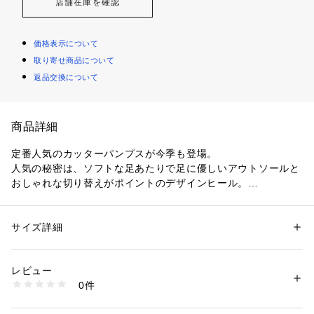
店舗在庫を確認
価格表示について
取り寄せ商品について
返品交換について
商品詳細
定番人気のカッターパンプスが今季も登場。
人気の秘密は、ソフトな足あたりで足に優しいアウトソールと
おしゃれな切り替えがポイントのデザインヒール。
歩行時はアウトソール(靴底)が歩行に合わせて大きくしなり、
地面との蹴りだしをサポートしてくれるため、大変歩きやすく
通勤から休日までデイリーに大活躍。
サイズ詳細
性別：
レディース
ベーシックなルックスにアクセントを添えるかかとの切り替え
カテゴリー：
シューズ
 ＞ 
パンプス
素材：グレージュ/牛革xやぎ革 グリーン/豚革 アンバー/羊革×合成皮革 チ
しが各色違ったデザインとなっており、どの色も欲しくなって
ェック/生地
レビュー
しまうこと間違いなし！
生産国：日本
0件
商品番号：
1096700011954 
（モール）
54475010015 （ショップ）
※一部撮影画像は、光の当たり具合で色味が違って見える場合