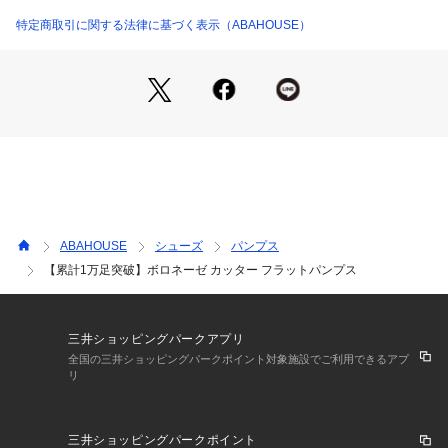
があります。商品の色味は白背景のスタジオ撮影画像をご参照
下さい。
特定商取引に関する法律に基づく表示（ABAHOUSE）
※画像の商品はサンプルです。実際の商品と仕様、加工が若干
異なる場合があります。
※輸送中に傷が付くことを予防する為にソールに保護シートが
張られている商品がございます。保護シートが張られたままご
使用になると滑りやすく危険でございますので必ず剥がしてか
らご使用ください。また、全ての商品に保護シートが張られて
いる訳ではございませんのでご了承ください。
ABAHOUSE
シューズ
パンプス
【累計1万足突破】ボロネーゼ カッター フラットパンプス
三井ショッピングパークアプリ
全国の三井ショッピングパークポイント対象施設でご利用できるアプ
リ
三井ショッピングパークポイント