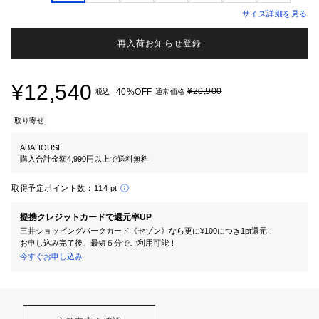
サイズ詳細を見る
再入荷お知らせ登録
¥12,540
¥20,900
40%OFF
税込
通常価格
取り寄せ
ABAHOUSE
購入合計金額4,990円以上で送料無料
取得予定ポイント数：
114 pt
提携クレジットカードで還元率UP
三井ショッピングパークカード《セゾン》なら更に¥100につき1pt還元！
お申し込み完了後、最短５分でご利用可能！
今すぐお申し込み