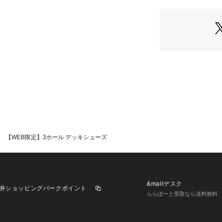
チするようにしま
＜キャメル＞はシ
ンを使用してコン
ジュアルスタイル
【ディティール】
アウトソールにタ
リュームと軽さが
中敷きには適度に
いタッチ感があり
また、インソール
為、合成皮革のシ
す。
【WEB限定】3ホール デッキシューズ
【素材】
腰のあるスムース
キャメルは焦がし
す。
&mallデスク
井ショッピングパークポイント
ららぽーと受取なら送料無料
【コーディネート
ワイドパンツやフ