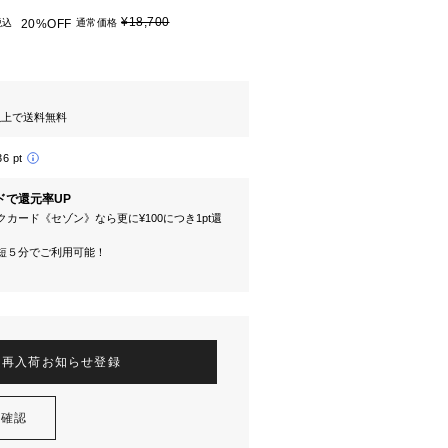
¥18,700
税込
20%OFF
通常価格
円以上で送料無料
36 pt
ドで還元率UP
カード《セゾン》なら更に¥100につき1pt還
短５分でご利用可能！
再入荷お知らせ登録
を確認