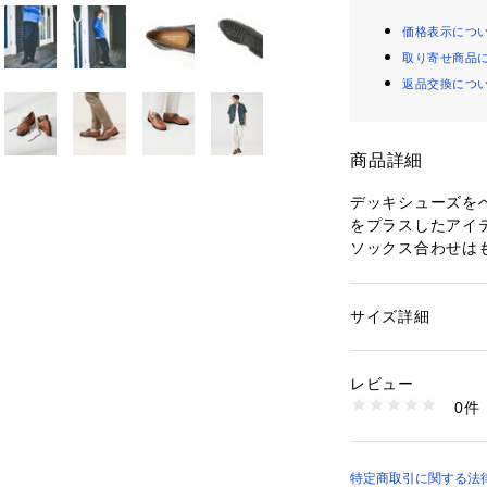
価格表示につ
取り寄せ商品
返品交換につ
商品詳細
デッキシューズを
をプラスしたアイ
ソックス合わせは
さが出る、オール
す。
サイズ詳細
性別：
メンズ
【デザイン】
カテゴリー：
シュー
素材：牛革
上品なフォルムや
生産国：インド
レビュー
ベースに、カジュ
商品番号：
10967000
0件
イ。
52461801065 （
＜ブラック＞はソ
ホールの色等すべ
にまとめ、休日は
特定商取引に関する法律