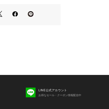
した。
ューレースやコバの色にダークブラウ
ビネーションにした、クラシックなカ
に。
ンク形のEVAソールを使用。適度なボ
ポイントです。
クッションを入れているので、柔らか
ます。
・ライニングはレザーを使用している
ューズに比べ透湿性、耐久性に優れま
の牛革を使用。
たようなムラ感のある人気のカラーで
LINE公式アカウント
お得なセール・クーポン情報配信中
】
レアパンツなど抜け感のあるボトムス