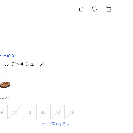
R (MEN'S)
ホール デッキシューズ
キャメル
39
40
41
42
43
45
サイズ詳細を見る