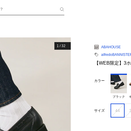
？
1
/
32
ABAHOUSE
alfredoBANNISTE
【WEB限定】3
カラー
ブラック
44
サイズ