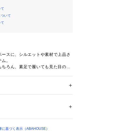
いて
について
いて
ベースに、シルエットや素材で上品さ
テム。
もちろん、素足で履いても見た目の軽
シーズン活躍できるレザーシューズで
ズ
 ＞ 
モカシン・デッキシューズ
足入れのしやすさが人気の定番木型を
アルなデッキシューズをモディファ
11969 
（モール）
ショップ）
ールカラー・ステッチカラー・シュー
てブラックで統一し、大人っぽい印象
もちろんジャケットスタイルにもマッ
に基づく表示（ABAHOUSE）