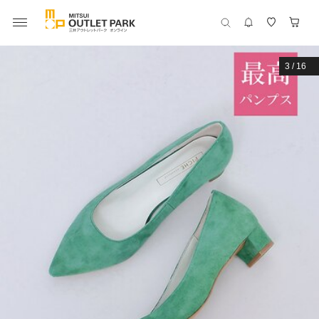
3
/
16