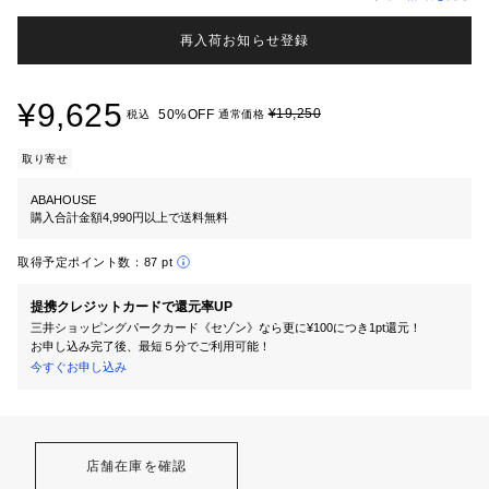
再入荷お知らせ登録
¥9,625
¥19,250
50%OFF
税込
通常価格
取り寄せ
ABAHOUSE
購入合計金額4,990円以上で送料無料
取得予定ポイント数：
87 pt
提携クレジットカードで還元率UP
三井ショッピングパークカード《セゾン》なら更に¥100につき1pt還元！
お申し込み完了後、最短５分でご利用可能！
今すぐお申し込み
店舗在庫を確認