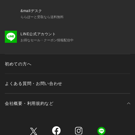
※一部撮影画像は、光の当たり具合で色味が違って見える場合
&mallデスク
があります。商品の色味は白背景のスタジオ撮影画像をご参照
ららぽーと受取なら送料無料
下さい。
※画像の商品はサンプルです。実際の商品と仕様、加工が若干
LINE公式アカウント
異なる場合があります。
お得なセール・クーポン情報配信中
※輸送中に傷が付くことを予防する為にソールに保護シートが
張られている商品がございます。保護シートが張られたままご
使用になると滑りやすく危険でございますので必ず剥がしてか
らご使用ください。また、全ての商品に保護シートが張られて
初めての方へ
いる訳ではございませんのでご了承ください。
よくある質問・お問い合わせ
会社概要・利用規約など
三井不動産が展開する商業施設一覧