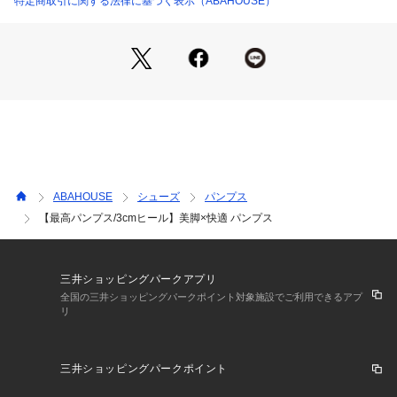
特定商取引に関する法律に基づく表示（ABAHOUSE）
本底の滑り止めを中心部分だけでなく爪先まで拡大し、よりし
っかり歩く/走れるようになりました！
実際に働く女性とミーティングを重ね、パンプスに関するお悩
みをとことんヒアリングして、辿り着いた究極の一足。
履いた瞬間のふかふかマシュマロトゥ(サイドまで広げたトゥ
先裏スポンジとインソールの低反発スポンジ)や、撥水加工レ
ザー、かかとスポンジ、特注の黒染めヒールなどたくさん機能
を搭載。
そして脚が綺麗に見えるカッティング、ヒールにもこだわっ
た、「美脚」と「快適」を兼ね備えたパンプスになっておりま
ABAHOUSE
シューズ
パンプス
す♪
【最高パンプス/3cmヒール】美脚×快適 パンプス
※当社比において
★最高パンプスのサイズ感について
前滑り防止クッションが入っているので、着用感に個人差はあ
りますが一般的なパンプスと比べるとぴったりとフィットした
三井ショッピングパークアプリ
着用感です。
全国の三井ショッピングパークポイント対象施設でご利用できるアプ
リ
足あたりがソフトなアッパーと体重を受けて沈み込む前部分の
クッションは足になじみやすいので、ぴったりの足入れを選ん
で頂くのがおすすめです。
三井ショッピングパークポイント
店頭フィッティングの時も「いつも通りのサイズ」をおすすめ
しております。