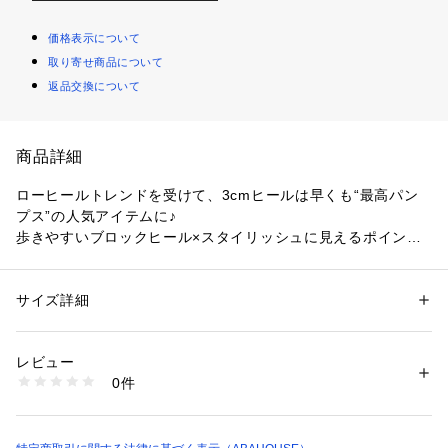
価格表示について
取り寄せ商品について
返品交換について
商品詳細
ローヒールトレンドを受けて、3cmヒールは早くも“最高パン
プス”の人気アイテムに♪
歩きやすいブロックヒール×スタイリッシュに見えるポインテ
ッドトゥが通勤スタイルにも大活躍のデザイン！
足の甲がきれいに見えるスクエアカットは女性に嬉しいポイン
トです◎
サイズ詳細
性別：
レディース
パンプス特有の指先の詰まる感覚を改善した《前すべり防止の
カテゴリー：
シューズ
 ＞ 
パンプス
素材：オフホワイト：牛革 グレー,グリーン：羊革
靴型 》を採用し、さらにフィット感が高まる履き心地にパワ
生産国：日本
レビュー
ーアップしました♪
商品番号：
1096700012060 
（モール）
0件
54461131009 （ショップ）
“最高パンプス”
PICHE ABAHOUSEの新定番、最高パンプスの進化が止まらな
い★