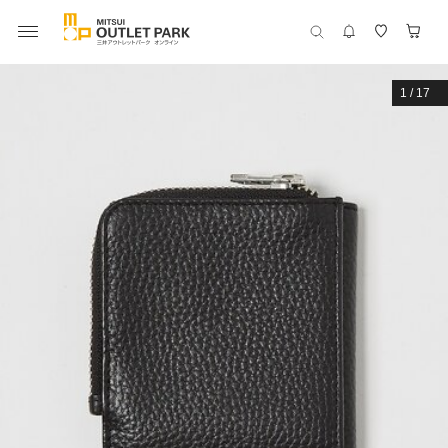
1
/
17