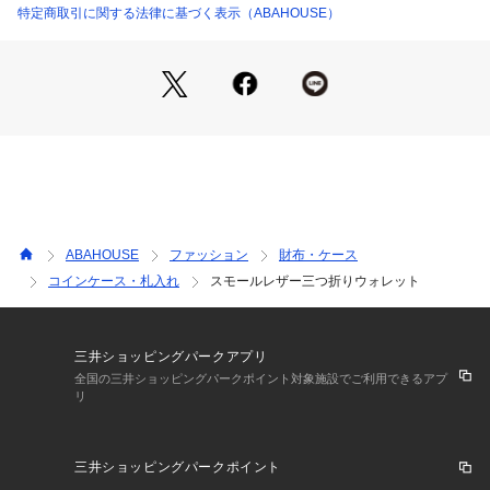
特定商取引に関する法律に基づく表示（ABAHOUSE）
【素材】
程よい光沢感と柔軟性も備わった高級感ある質感。
ブラックはスムースレザー、ブラック1はシボのエンボス加工
を施したスムースレザーになっています。
ABAHOUSE
ファッション
財布・ケース
コインケース・札入れ
スモールレザー三つ折りウォレット
三井ショッピングパークアプリ
全国の三井ショッピングパークポイント対象施設でご利用できるアプ
リ
三井ショッピングパークポイント