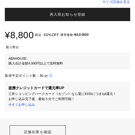
サイズ詳細を見る
再入荷お知らせ登録
¥8,800
¥22,000
60%OFF
税込
通常価格
取り寄せ
ABAHOUSE
購入合計金額4,990円以上で送料無料
取得予定ポイント数：
80 pt
提携クレジットカードで還元率UP
三井ショッピングパークカード《セゾン》なら更に¥100につき1pt還元！
お申し込み完了後、最短５分でご利用可能！
今すぐお申し込み
店舗在庫を確認