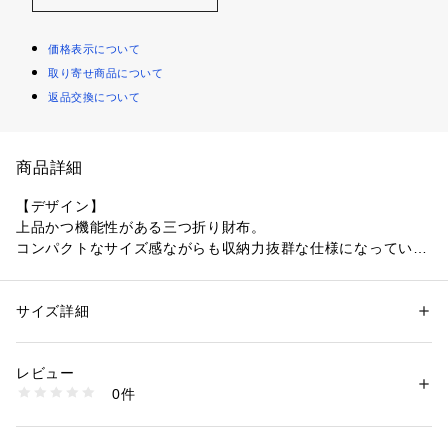
価格表示について
取り寄せ商品について
返品交換について
商品詳細
【デザイン】
上品かつ機能性がある三つ折り財布。
コンパクトなサイズ感ながらも収納力抜群な仕様になっていま
す。
男女ともに使用できるミニマムなデザインが魅力的。
サイズ詳細
性別：
メンズ
【スペック】
カテゴリー：
ファッション
 ＞ 
財布・ケース
 ＞ 
コインケース・札入れ
素材：牛革
・ジップ開閉式コイン収納
生産国：インド
レビュー
・開閉部スナップボタン
商品番号：
1096700012751 
（モール）
0件
・カード収納部×4
52491060105 （ショップ）
・札収納部
・多目的ポケット