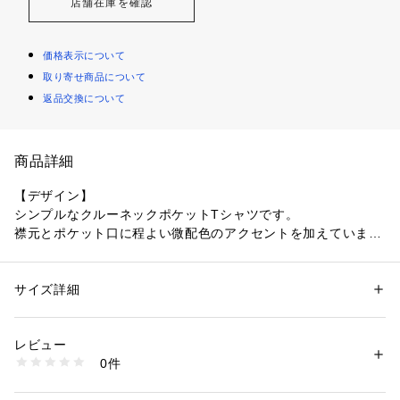
店舗在庫を確認
価格表示について
取り寄せ商品について
返品交換について
商品詳細
【デザイン】
シンプルなクルーネックポケットTシャツです。
襟元とポケット口に程よい微配色のアクセントを加えていま
す。
ベーシックなアイテムだからこそ、素材、デザインに拘ったオ
ススメの一枚です。
サイズ詳細
性別：
メンズ
カテゴリー：
ファッション
 ＞ 
トップス
 ＞ 
Tシャツ・カットソー
素材：コットン100%
【素材】
生産国：日本
レビュー
針抜き素材なので、肌にあたる面積が少なく風通しがよいた
洗濯：手洗い可
0件
め、夏～秋にかけておすすめ。
※詳しい洗濯方法については、商品の品質表示タグをご覧ください
商品番号：
1096800000988 
（モール）
コットン100％で扱い易いのもポイントの一つです。
00448021002 （ショップ）