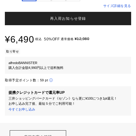
サイズ詳細を見る
再入荷お知らせ登録
¥6,490
¥12,980
50%OFF
税込
通常価格
取り寄せ
alfredoBANNISTER
購入合計金額4,990円以上で送料無料
取得予定ポイント数：
59 pt
提携クレジットカードで還元率UP
三井ショッピングパークカード《セゾン》なら更に¥100につき1pt還元！
お申し込み完了後、最短５分でご利用可能！
今すぐお申し込み