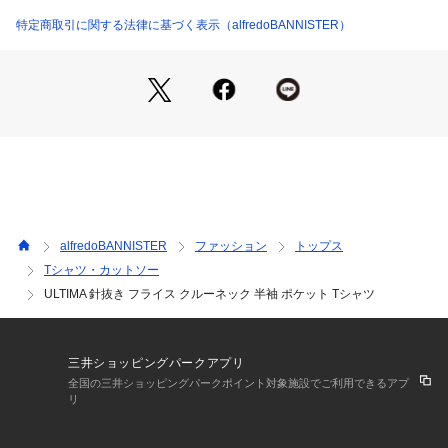
【コーディネート】
特定商取引に関する法律に基づく表示（alfredoBANNISTER）
バンドカラーシャツや、カジュアルジャケット等のインナーと
して活躍します。
もちろんシンプルで着心地のよい無地Tシャツとしても。
チノパン、カーゴパンツ、スラックス、セットアップなど合わ
せを選ばないのもポイント。
alfredoBANNISTER
ファッション
トップス
Tシャツ・カットソー
ULTIMA 針抜き フライス クルーネック 半袖 ポケット Tシャツ
三井ショッピングパークアプリ
全国の三井ショッピングパークポイント対象施設でご利用できるアプ
リ