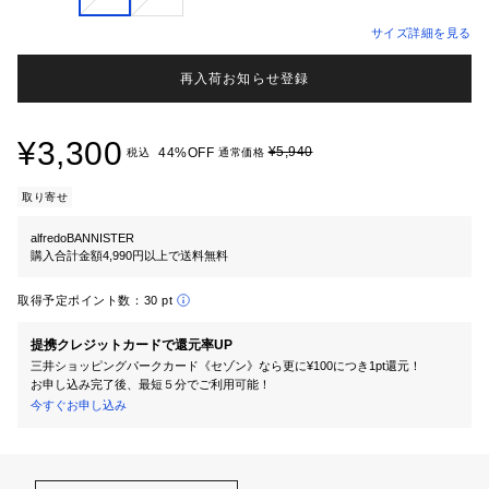
サイズ詳細を見る
再入荷お知らせ登録
¥3,300
¥5,940
44%OFF
税込
通常価格
取り寄せ
alfredoBANNISTER
購入合計金額4,990円以上で送料無料
取得予定ポイント数：
30 pt
提携クレジットカードで還元率UP
三井ショッピングパークカード《セゾン》なら更に¥100につき1pt還元！
お申し込み完了後、最短５分でご利用可能！
今すぐお申し込み