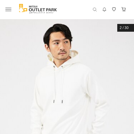
2
/
30