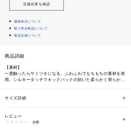
店舗在庫を確認
価格表示について
取り寄せ商品について
返品交換について
商品詳細
【素材】
一度触ったらヤミツキになる、ふわふわでもちもちの素材を使
用。シルキータッチでキックバックの効いた柔らかく滑らかな
素材で、裏面に毛足の長いシャギーフリースを使用しているの
で保温性も抜群です。                                
サイズ詳細
性別：
メンズ
【デザイン】
カテゴリー：
ファッション
 ＞ 
トップス
 ＞ 
パーカー
素材：表側 ポリエステル95% ポリウレタン5% 裏側 ポリエステル100%
大きすぎず小さすぎず今年らしいサイジングで、程よくリラッ
生産国：中国
レビュー
クス感のあるシルエットにしました。大人が着やすくモード感
商品番号：
1096800001079 
（モール）
0件
あるカラー展開で、合わせるアイテムを選びません。パーカー
71499720006 （ショップ）
の肝であるフードのサイジングも収まりの良いバランスに仕上