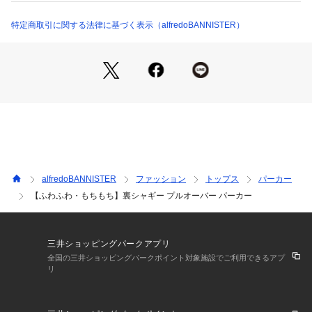
げました。                  
特定商取引に関する法律に基づく表示（alfredoBANNISTER）
【コーディネート】
秋冬シーズンのジャケット、ブルゾン、セットアップのインナ
ーなど何にでも合わせやすい着回しの効くアイテムです。素材
もやわらかく着心地が良いのでホームウエアとしてもオススメ
です。
同素材モックネック（71499720005）もおすすめです。
ホワイト モデル：H180 B93 W76 H94 着用サイズ：48
グレージュ モデル：H180 B93 W76 H94 着用サイズ：48
alfredoBANNISTER
ファッション
トップス
パーカー
ネイビー モデル：H180 B93 W76 H94 着用サイズ：48
【ふわふわ・もちもち】裏シャギー プルオーバー パーカー
チャコールグレー モデル：H180 B93 W76 H94 着用サイズ：
48
ブラック モデル：H180 B93 W76 H94 着用サイズ：48
三井ショッピングパークアプリ
全国の三井ショッピングパークポイント対象施設でご利用できるアプ
リ