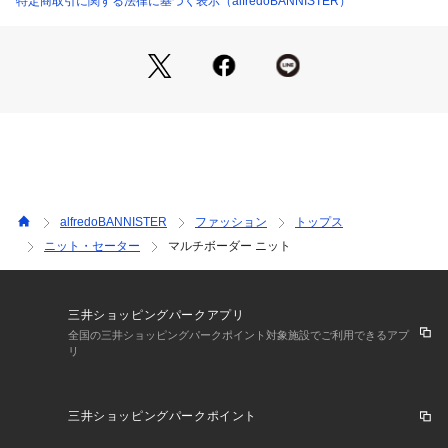
特定商取引に関する法律に基づく表示（alfredoBANNISTER）
で気軽に着用できるニットで1枚での着用時では、Tシャツやス
エットとは違った大人で上品な雰囲気を演出してくれます。パ
ンツはスラックスパンツで合わせたキレイめコーデからスキニ
ーパンツやデニムと合わせたカジュアルコーデと幅広くマッチ
します。
ホワイト モデル：H185 B87 W70 H93 着用サイズ：48
グレージュ モデル：H180 B93 W76 H94 着用サイズ：48
ネイビー モデル：H180 B93 W76 H94 着用サイズ：48
ブラック モデル：H180 B93 W76 H94 着用サイズ：48
alfredoBANNISTER
ファッション
トップス
ニット・セーター
マルチボーダー ニット
三井ショッピングパークアプリ
全国の三井ショッピングパークポイント対象施設でご利用できるアプ
リ
三井ショッピングパークポイント