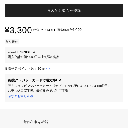
再入荷お知らせ登録
¥3,300
¥6,600
50%OFF
税込
通常価格
取り寄せ
alfredoBANNISTER
購入合計金額4,990円以上で送料無料
取得予定ポイント数：
30 pt
提携クレジットカードで還元率UP
三井ショッピングパークカード《セゾン》なら更に¥100につき1pt還元！
お申し込み完了後、最短５分でご利用可能！
今すぐお申し込み
店舗在庫を確認