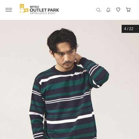
4
/
22