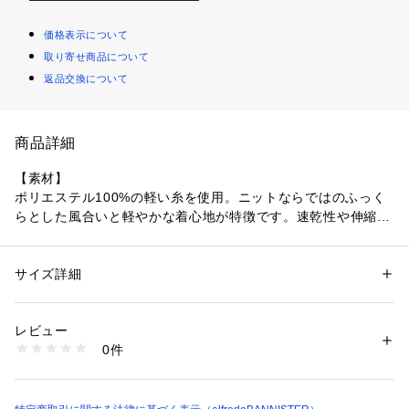
価格表示について
取り寄せ商品について
返品交換について
商品詳細
【素材】
ポリエステル100%の軽い糸を使用。ニットならではのふっく
らとした風合いと軽やかな着心地が特徴です。速乾性や伸縮性
に富んだ素材で家庭でも洗えるのも嬉しいポイント。
【デザイン】
サイズ詳細
性別：
メンズ
ブランド定番の春夏らしい配色のパネルボーダーを配しまし
カテゴリー：
ファッション
 ＞ 
トップス
 ＞ 
ニット・セーター
素材：ポリエステル100%
た。主張し過ぎないモードでコーディネートしやすいカラー展
生産国：中国
レビュー
開。リラックス感あるサイジングを取り入れ、体に馴染むよう
商品番号：
1096800001130 
（モール）
0件
な程よい生地感で着心地も抜群です。
71469740000 （ショップ）
【コーディネート】
春先のアウターやセットアップのインナーとしてTシャツ感覚