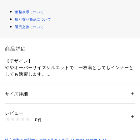
価格表示について
取り寄せ商品について
返品交換について
商品詳細
【デザイン】
ややオーバーサイズシルエットで、一枚着としてもインナーと
しても活躍します。
前面に大きくサボテンをモチーフにしたカレッジロゴプリント
を施しています。
サイズ詳細
性別：
メンズ
【素材】
カテゴリー：
ファッション
 ＞ 
トップス
 ＞ 
Tシャツ・カットソー
素材：コットン100%
さらっとしたコットン100％素材。
生産国：中国
レビュー
洗濯：洗濯機可
0件
【コーディネート】
※詳しい洗濯方法については、商品の品質表示タグをご覧ください
商品番号：
1096800001518 
（モール）
夏のメイントップスとして活躍します。
00440021022 （ショップ）
ショーツ、チノパン、カーゴパンツ、スラックス、セットアッ
プなど合わせを選ばないのもポイント。