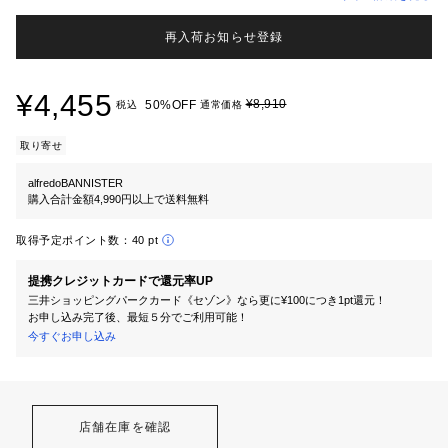
再入荷お知らせ登録
¥4,455
¥8,910
50%OFF
税込
通常価格
取り寄せ
alfredoBANNISTER
購入合計金額4,990円以上で送料無料
取得予定ポイント数：
40 pt
提携クレジットカードで還元率UP
三井ショッピングパークカード《セゾン》なら更に¥100につき1pt還元！
お申し込み完了後、最短５分でご利用可能！
今すぐお申し込み
店舗在庫を確認