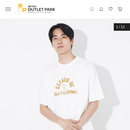
1
/
12