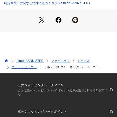
った機能素材です。
特定商取引に関する法律に基づく表示（alfredoBANNISTER）
シャリ感がありつつも、ややドレープの効くナチュラルなスト
レッチ素材。
生地の凹凸感が、清涼感を出し、軽快な着心地です。
【コーディネート】
メイントップスとしてはもちろん、ジャケットやブルゾン、カ
ーディガンなどのインナーとしても。
凹凸感の柄があるのでインパクトを出すことも、インナーとし
てワンアクセントとしてもお使いいただけます。
夏場にはショーツなどを合わせてリゾート着としてもおすす
alfredoBANNISTER
ファッション
トップス
め。
ニット・セーター
サボテン柄 クルーネック ペーパーニット
アイボリー モデル：H185 B95 W76 H96 着用サイズ：48
エメラルド_GR モデル：H186 B84 W77 H86 着用サイズ：48
ブラック モデル：H186 B86 W72 H89 着用サイズ：48
三井ショッピングパークアプリ
全国の三井ショッピングパークポイント対象施設でご利用できるアプ
リ
三井ショッピングパークポイント