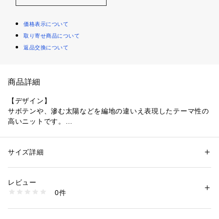
価格表示について
取り寄せ商品について
返品交換について
商品詳細
【デザイン】
サボテンや、滲む太陽などを編地の違いえ表現したテーマ性の
高いニットです。
大きな柄が入るものの、単色で仕上がっているため落ち着いた
印象に。
ややオーバーサイズの作りになっているため、リラックスして
サイズ詳細
性別：
メンズ
ご着用いただけます。
カテゴリー：
ファッション
 ＞ 
トップス
 ＞ 
ニット・セーター
素材：分類外繊維（和紙）62% ポリエステル38%
生産国：日本
レビュー
【素材】
洗濯：手洗い可
0件
和紙を使った特殊な紙糸と、高機能ファイバーを使用していま
※詳しい洗濯方法については、商品の品質表示タグをご覧ください
商品番号：
1096800001788 
（モール）
す。
00440040001 （ショップ）
アンチピリング、防シワ、吸水速乾、ウォッシャブル対応とい