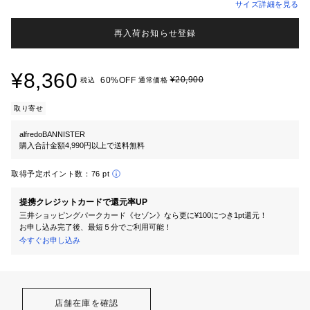
サイズ詳細を見る
再入荷お知らせ登録
¥8,360
¥20,900
60%OFF
税込
通常価格
取り寄せ
alfredoBANNISTER
購入合計金額4,990円以上で送料無料
取得予定ポイント数：
76 pt
提携クレジットカードで還元率UP
三井ショッピングパークカード《セゾン》なら更に¥100につき1pt還元！
お申し込み完了後、最短５分でご利用可能！
今すぐお申し込み
店舗在庫を確認