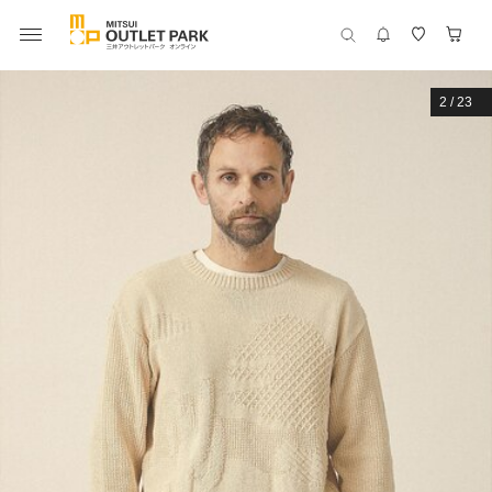
2
/
23