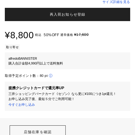
サイズ詳細を見る
再入荷お知らせ登録
¥8,800
¥17,600
50%OFF
税込
通常価格
取り寄せ
alfredoBANNISTER
購入合計金額4,990円以上で送料無料
取得予定ポイント数：
80 pt
提携クレジットカードで還元率UP
三井ショッピングパークカード《セゾン》なら更に¥100につき1pt還元！
お申し込み完了後、最短５分でご利用可能！
今すぐお申し込み
店舗在庫を確認