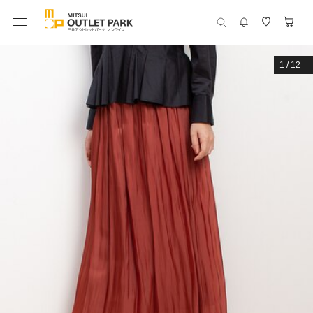
1
/
12