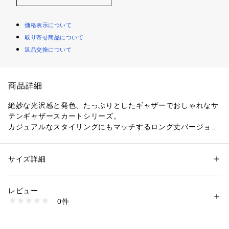
価格表示について
取り寄せ商品について
返品交換について
商品詳細
絶妙な光沢感と発色、たっぷりとしたギャザーでおしゃれなサ
テンギャザースカートシリーズ。
カジュアルなスタイリングにもマッチするロング丈バージョン
が登場しました！
軽やかな質感なので、ニットやウールコート、ダウンなど重た
くなりがちなアイテムと相性抜群です。
サイズ詳細
性別：
レディース
足元はフラットシューズやショート丈のブーツをあわせるとお
カテゴリー：
ファッション
 ＞ 
スカート
 ＞ 
ロング・マキシ丈スカート
素材：ポリエステル100% 裏地 ポリエステル100%
しゃれです。
生産国：日本
レビュー
（ダークグリーン）
洗濯：手洗い可
0件
model:H166 B80 W59 H86  着用サイズ:36
※詳しい洗濯方法については、商品の品質表示タグをご覧ください
商品番号：
1096800005522 
（モール）
（ブラウン）
31370070012 （ショップ）
model:H166 B80 W58 H82  着用サイズ:36