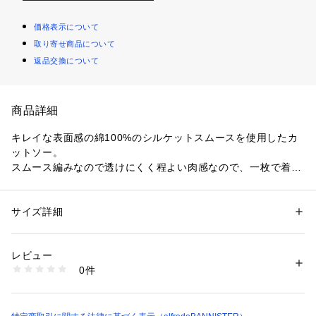
価格表示について
取り寄せ商品について
返品交換について
商品詳細
キレイな表面感の綿100%のシルケットスムースを使用したカ
ットソー。
スムース編みなので透けにくく程よい肉感なので、一枚で着る
のにちょうど良いアイテムです。
スリット入りのロングカフスデザインがポイント。
前後で開きの深さに差を付けており、前後2WAYで着用可能な
サイズ詳細
性別：
レディース
デザインです。
カテゴリー：
ファッション
 ＞ 
トップス
 ＞ 
Tシャツ・カットソー
素材：コットン100%
一枚ではもちろん、ジャケットなどのインナーとしても活躍し
生産国：中国
レビュー
ます。
洗濯：手洗い可
0件
※詳しい洗濯方法については、商品の品質表示タグをご覧ください
商品番号：
1096800006805 
（モール）
ホワイト モデル：H167 B80 W58 H86 着用サイズ：F
31401020000 （ショップ）
テラコッタ モデル：H167 B80 W58 H86 着用サイズ：F
ブラウン モデル：H167 B80 W58 H86 着用サイズ：F