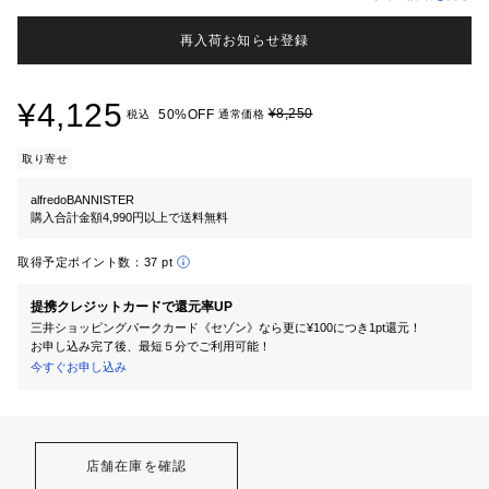
再入荷お知らせ登録
¥4,125
¥8,250
50%OFF
税込
通常価格
取り寄せ
alfredoBANNISTER
購入合計金額4,990円以上で送料無料
取得予定ポイント数：
37 pt
提携クレジットカードで還元率UP
三井ショッピングパークカード《セゾン》なら更に¥100につき1pt還元！
お申し込み完了後、最短５分でご利用可能！
今すぐお申し込み
店舗在庫を確認