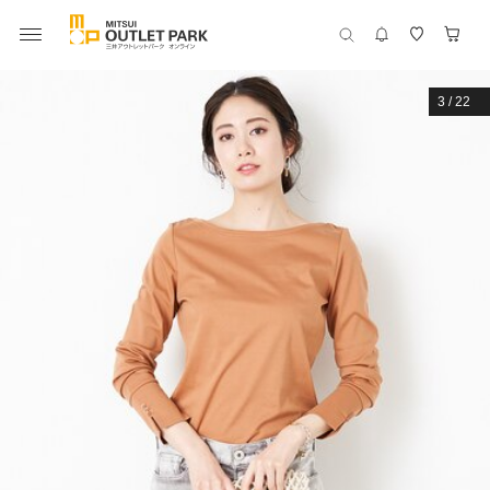
3
/
22