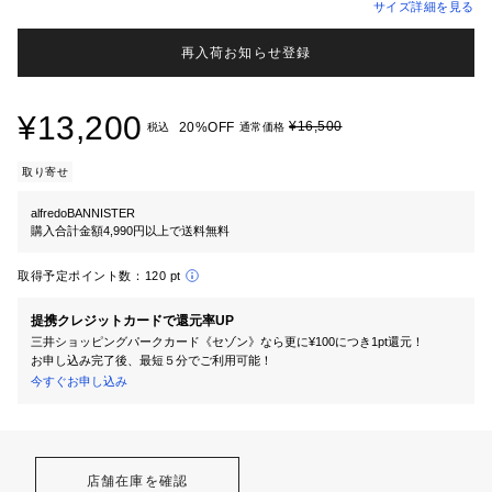
サイズ詳細を見る
再入荷お知らせ登録
¥13,200
¥16,500
20%OFF
税込
通常価格
取り寄せ
alfredoBANNISTER
購入合計金額4,990円以上で送料無料
取得予定ポイント数：
120 pt
提携クレジットカードで還元率UP
三井ショッピングパークカード《セゾン》なら更に¥100につき1pt還元！
お申し込み完了後、最短５分でご利用可能！
今すぐお申し込み
店舗在庫を確認