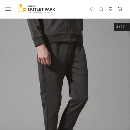
3
/
17