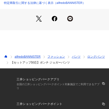
製品につきましては、サイド＆バックポケットにスナップボタ
特定商取引に関する法律に基づく表示（alfredoBANNISTER）
ンは付きませんのでご注意下さい。
ライトグレー モデル：H186 B86 W70 H89 着用サイズ：48
チャコールグレー モデル：H186 B86 W70 H89 着用サイズ：
48
ブラック モデル：H185 B87 W70 H93 着用サイズ：48
alfredoBANNISTER
ファッション
パンツ
ロングパンツ
【セットアップ対応】ポンチ ジョガーパンツ
三井ショッピングパークアプリ
全国の三井ショッピングパークポイント対象施設でご利用できるアプ
リ
三井ショッピングパークポイント