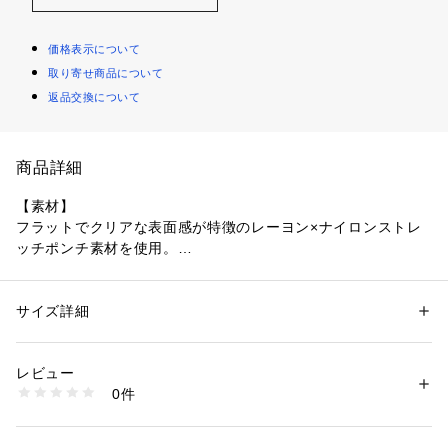
価格表示について
取り寄せ商品について
返品交換について
商品詳細
【素材】
フラットでクリアな表面感が特徴のレーヨン×ナイロンストレ
ッチポンチ素材を使用。
【デザイン】
ブランド定番人気のジョガーパンツをベースに、ナイロンリッ
サイズ詳細
性別：
メンズ
プストップ素材とのコンビネーションで洒落感をプラス。同素
カテゴリー：
ファッション
 ＞ 
パンツ
 ＞ 
ロングパンツ
素材：本体 レーヨン63% ナイロン32% ポリウレタン5% 別布 ナイロン8
材を使用したパーカーとのセットアップがおすすめです。
8% ポリウレタン12% リブ コットン95% ポリウレタン5%
レビュー
生産国：中国
0件
同素材パーカー品番:02466020010
洗濯：手洗い可
※詳しい洗濯方法については、商品の品質表示タグをご覧ください
商品番号：
1096800010020 
（モール）
※モデル着用はSAMPLEになります。
02466059010 （ショップ）