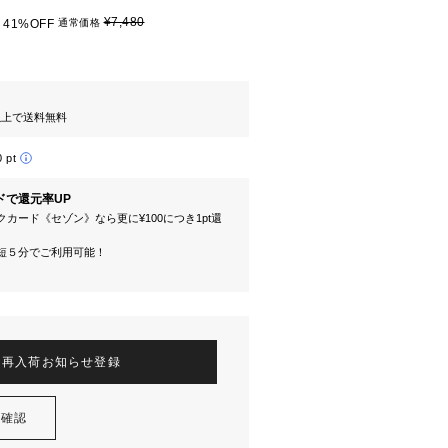
¥7,480
41%OFF
通常価格
円以上で送料無料
0 pt
ドで還元率UP
カード《セゾン》なら更に¥100につき1pt還
短５分でご利用可能！
再入荷お知らせ登録
を確認