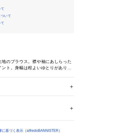
いて
について
いて
生地のブラウス。襟や袖にあしらった
イント。身幅は程よいゆとりがありま
もコンパクトな印象で、重ね着もしや
。
ション
 ＞ 
トップス
 ＞ 
シャツ・ブラウス
ース) 84%  ナイロン16%
材感ながらしなやかなので、コンパク
下にも着やすいです。程よいシアー感
く活躍します。
ついては、商品の品質表示タグをご覧くださ
10136 
（モール）
ショップ）
ヤードしてラッフルの袖をチラ見せす
づく表示（alfredoBANNISTER）