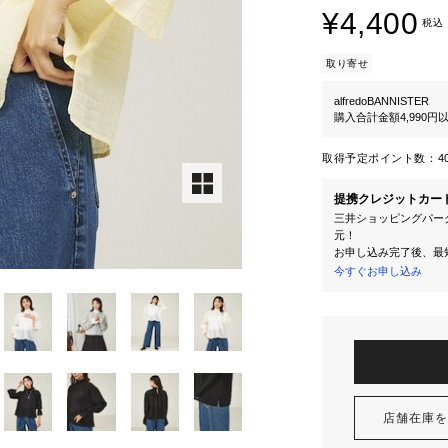
¥4,400
税込
取り寄せ
alfredoBANNISTER
購入合計金額4,990
取得予定ポイント数：
4
提携クレジットカー
三井ショッピングパーク
元！
お申し込み完了後、最
今すぐお申し込み
店舗在庫