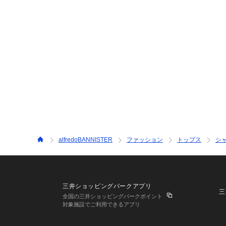
alfredoBANNISTER
ファッション
トップス
シ
三井ショッピングパークアプリ
三
全国の三井ショッピングパークポイント
対象施設でご利用できるアプリ