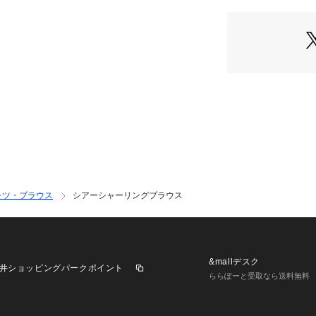
るスタイリングが
ベストのインナー
ャツ・ブラウス
シアーシャーリングブラウス
&mallデスク
井ショッピングパークポイント
ららぽーと受取なら送料無料