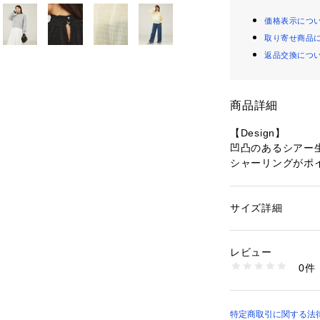
価格表示につ
取り寄せ商品
返品交換につ
商品詳細
【Design】
凹凸のあるシアー
シャーリングがポ
すが、単品で着て
すいサイズ感です
サイズ詳細
性別：
レディース
【Fabric】
カテゴリー：
ファッ
素材：再生繊維 (セルロ
軽くハリのある素
生産国：中国
レビュー
トなニットなどの
洗濯：洗濯機可
0件
で冬から春まで長
※詳しい洗濯方法に
い
商品番号：
10968000
【Styling】
72489010005 （
ニットなどにレイ
特定商取引に関する法律に基