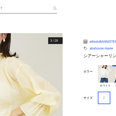
？
3
/
28
alfredoBANNISTE
abahouse mavie
シアーシャーリ
カラー
ホワイト
F
サイズ