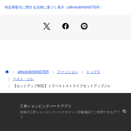
ブルー モデル：H182 B89 W73 H90 着用サイズ：48
特定商取引に関する法律に基づく表示（alfredoBANNISTER）
alfredoBANNISTER
ファッション
トップス
ベスト・ジレ
【セットアップ対応】トラベストストライプセットアップジレ
三井ショッピングパークアプリ
全国の三井ショッピングパークポイント対象施設でご利用できるアプ
リ