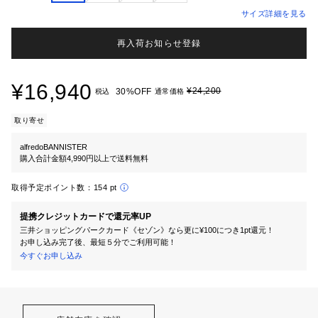
サイズ詳細を見る
再入荷お知らせ登録
¥16,940
¥24,200
30%OFF
税込
通常価格
取り寄せ
alfredoBANNISTER
購入合計金額4,990円以上で送料無料
取得予定ポイント数：
154 pt
提携クレジットカードで還元率UP
三井ショッピングパークカード《セゾン》なら更に¥100につき1pt還元！
お申し込み完了後、最短５分でご利用可能！
今すぐお申し込み