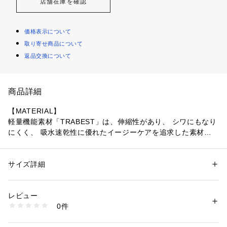
店舗在庫を確認
価格表示について
取り寄せ商品について
返品交換について
商品詳細
【MATERIAL】
軽量機能素材「TRABEST」は、伸縮性があり、 シワにもなり
にくく、 吸水速乾性に優れたイージーケアを追求した素材で
す。清涼感を感じさせるシャリ感とシャープなハリ感でシーズ
ン性ある着心地よいセットアップに仕立てられています。
サイズ詳細
性別：
メンズ
【COORDINATE】
カテゴリー：
ファッション
 ＞ 
トップス
 ＞ 
ベスト・ジレ
素材：表地 ポリエステル 100% 別地 キュプラ 100% 裏地 キュプラ100%
同素材別売りのジャケット、パンツとセットアップでの着用が
生産国：中国
レビュー
オススメです。
洗濯：ドライクリーニング
0件
（トラベストストライプジャケット品番：02380082008）
※詳しい洗濯方法については、商品の品質表示タグをご覧ください
商品番号：
1096800010462 
（モール）
（トラベストストライプパンツ品番：02380052008）
02380032008 （ショップ）