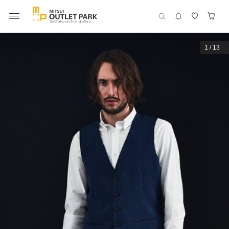
1
/
13