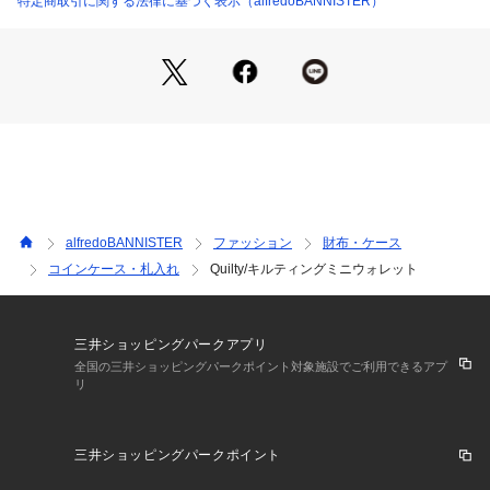
特定商取引に関する法律に基づく表示（alfredoBANNISTER）
【pocket】
外側
前胴:オープンポケット×3
背胴:ジップポケット×3
alfredoBANNISTER
ファッション
財布・ケース
コインケース・札入れ
Quilty/キルティングミニウォレット
三井ショッピングパークアプリ
全国の三井ショッピングパークポイント対象施設でご利用できるアプ
リ
三井ショッピングパークポイント