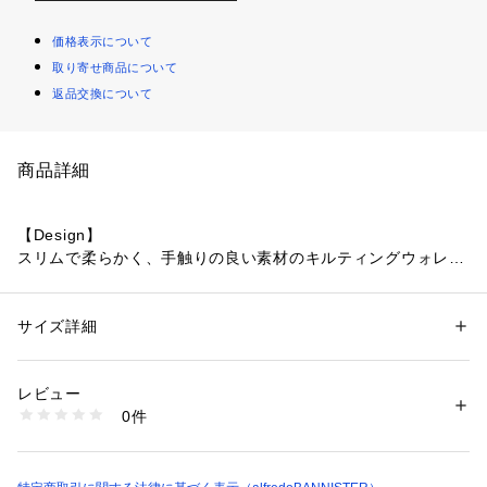
価格表示について
取り寄せ商品について
返品交換について
商品詳細
【Design】
スリムで柔らかく、手触りの良い素材のキルティングウォレッ
ト。
中身が見やすいベーシックカラーで、トレンドのキルティング
デザインが上品さを惹きたてます。
サイズ詳細
性別：
レディース
カテゴリー：
ファッション
 ＞ 
財布・ケース
 ＞ 
コインケース・札入れ
素材：羊革
【Detail】
生産国：韓国
レビュー
柔らかい素材なので横に広げやすく、ものの出し入れがしやす
商品番号：
1096800012000 
（モール）
0件
いお財布です◎
51475017001 （ショップ）
カードと小銭が一緒に入るのでちょっとした出先に使用したい
ミニマリストさんにおすすめです！