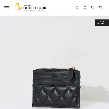
1
/
17