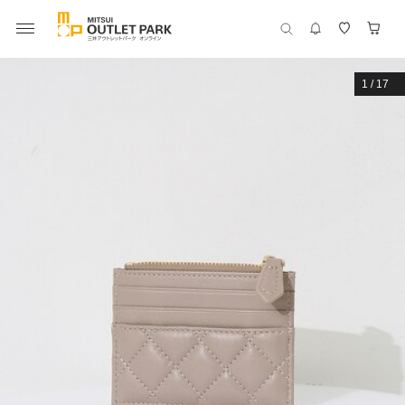
1
/
17