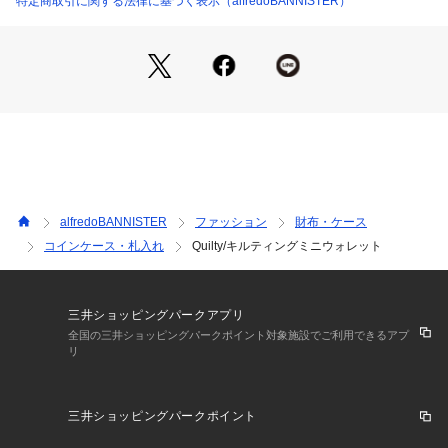
特定商取引に関する法律に基づく表示（alfredoBANNISTER）
【pocket】
外側
前胴:オープンポケット×3
背胴:ジップポケット×3
alfredoBANNISTER
ファッション
財布・ケース
コインケース・札入れ
Quilty/キルティングミニウォレット
三井ショッピングパークアプリ
全国の三井ショッピングパークポイント対象施設でご利用できるアプ
リ
三井ショッピングパークポイント