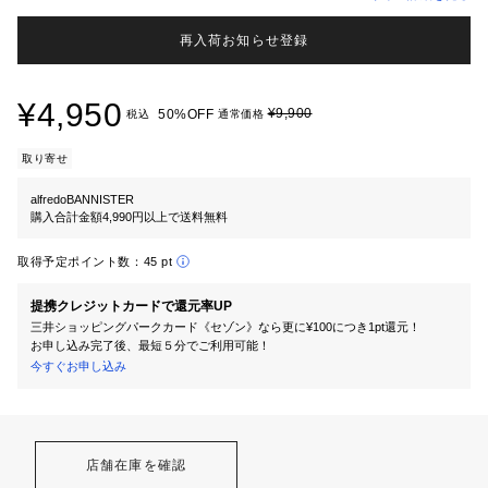
再入荷お知らせ登録
¥4,950
¥9,900
50%OFF
税込
通常価格
取り寄せ
alfredoBANNISTER
購入合計金額4,990円以上で送料無料
取得予定ポイント数：
45 pt
提携クレジットカードで還元率UP
三井ショッピングパークカード《セゾン》なら更に¥100につき1pt還元！
お申し込み完了後、最短５分でご利用可能！
今すぐお申し込み
店舗在庫を確認