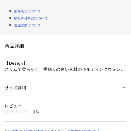
価格表示について
取り寄せ商品について
返品交換について
商品詳細
【Design】
スリムで柔らかく、手触りの良い素材のキルティングウォレッ
ト。
中身が見やすいベーシックカラーで、トレンドのキルティング
デザインが上品さを惹きたてます。
サイズ詳細
性別：
レディース
カテゴリー：
ファッション
 ＞ 
財布・ケース
 ＞ 
コインケース・札入れ
素材：羊革
【Detail】
生産国：韓国
レビュー
柔らかい素材なので横に広げやすく、ものの出し入れがしやす
商品番号：
1096800012000 
（モール）
0件
いお財布です◎
51475017001 （ショップ）
カードと小銭が一緒に入るのでちょっとした出先に使用したい
ミニマリストさんにおすすめです！