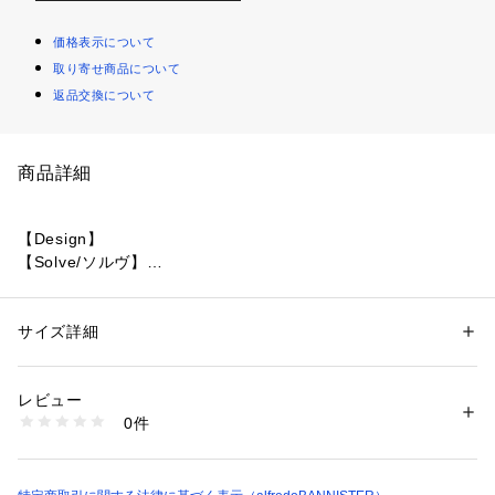
価格表示について
取り寄せ商品について
返品交換について
商品詳細
【Design】
【Solve/ソルヴ】
ナイロンバッグに程よくメタル感をプラスし、近場の移動や遠
出まで幅広いコーデに対応する優秀なミニショルダーバッグ。
チェーン部分は取り外し可能なため、付け替えのテープショル
サイズ詳細
性別：
レディース
ダーでカスタムアレンジもおすすめです◎
カテゴリー：
バッグ
 ＞ 
ショルダーバッグ
素材：ナイロン
生産国：中国
レビュー
【Detail】
商品番号：
1096800012420 
（モール）
0件
長財布や500mlのペットボトルの収納が可能！
51495042041 （ショップ）
ポケットも充実しているので、ミニバッグながら容量は十分に
お使いいただけます。