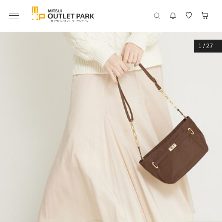
1
/
27