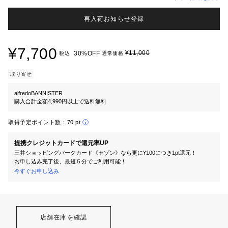
再入荷お知らせ登録
¥7,700
¥11,000
30%OFF
税込
通常価格
取り寄せ
alfredoBANNISTER
購入合計金額4,990円以上で送料無料
取得予定ポイント数：
70 pt
提携クレジットカードで還元率UP
三井ショッピングパークカード《セゾン》なら更に¥100につき1pt還元！
お申し込み完了後、最短５分でご利用可能！
今すぐお申し込み
店舗在庫を確認