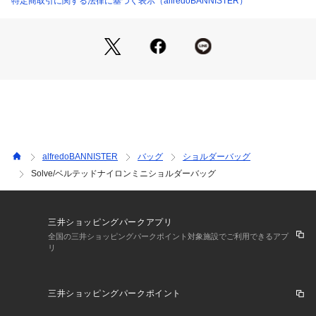
特定商取引に関する法律に基づく表示（alfredoBANNISTER）
【pocket】
外側
前胴:オープンポケット×1
背胴:オープンポケット×1
内側
前胴:オープンポケット×1
背胴:ジップポケット×1
※付属のショルダーベルトは細いものになりますのでご注意く
ださい。
alfredoBANNISTER
バッグ
ショルダーバッグ
Solve/ベルテッドナイロンミニショルダーバッグ
三井ショッピングパークアプリ
全国の三井ショッピングパークポイント対象施設でご利用できるアプ
リ
三井ショッピングパークポイント