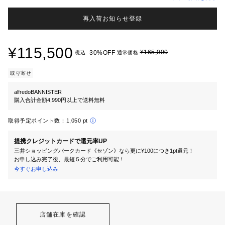
再入荷お知らせ登録
¥115,500
¥165,000
30%OFF
税込
通常価格
取り寄せ
alfredoBANNISTER
購入合計金額4,990円以上で送料無料
取得予定ポイント数：
1,050 pt
提携クレジットカードで還元率UP
三井ショッピングパークカード《セゾン》なら更に¥100につき1pt還元！
お申し込み完了後、最短５分でご利用可能！
今すぐお申し込み
店舗在庫を確認