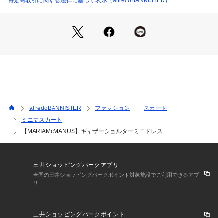
特定商取引に関する法律に基づく表示（alfredoBANNISTER）
         【MARIA McMANUS/マリアマクマナス】
2021SSに本格的にスタートしたニューヨーク在住のアイルラ
ンド人デザイナーのマリアが作る、NEWアメリカンブラン
ド。完成されたミニマルなデザインに、高品質のリサイクル、
オーガニック、ナチュラルな素材を使ったサスティナブルにこ
だわるブランドです。環境への危害を減らし、素材から縫製ま
で生産過程に携わる人たちの労働環境といった人権問題も考え
ながら、永い間大切に何度も着られるものを創り出していま
す。
alfredoBANNISTER
ファッション
スカート
ミニ丈スカート
【MARIAMcMANUS】ギャザーショルダーミニドレス
三井ショッピングパークアプリ
全国の三井ショッピングパークポイント対象施設でご利用できるアプ
リ
三井ショッピングパークポイント