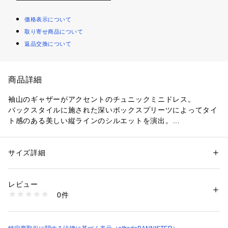
価格表示について
取り寄せ商品について
返品交換について
商品詳細
袖山のギャザーがアクセントのチュニックミニドレス。
バックスタイルに施された深いボックスプリーツによってタイ
ト感のある美しい縦ラインのシルエットを演出。
テキスタイルにはブランド独自のシルクライクなビスコースを
使用しています。
肩から裾まで約86cmのチュニック丈なので一枚でミニドレス
サイズ詳細
性別：
レディース
として着用していただくのも、パンツと合わせてのスタイリン
カテゴリー：
ファッション
 ＞ 
スカート
 ＞ 
ミニ丈スカート
素材：ビスコース100%　ライニング部分 キュプラ100％
グもおすすめです。
生産国：アメリカ
レビュー
上品で甘すぎない淡く落ち着いたレモンイエローはどんな肌ト
洗濯：ドライクリーニング
0件
ーンの方にも合うお色味です。
※詳しい洗濯方法については、商品の品質表示タグをご覧ください
商品番号：
1096800012725 
（モール）
61467105007 （ショップ）
【メーカー情報】
メーカー品番：DR018STW/LEMON ICE