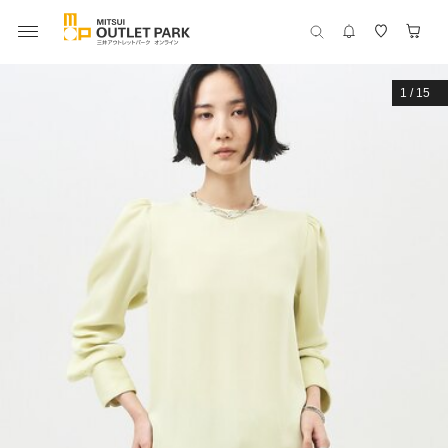
1
/
15