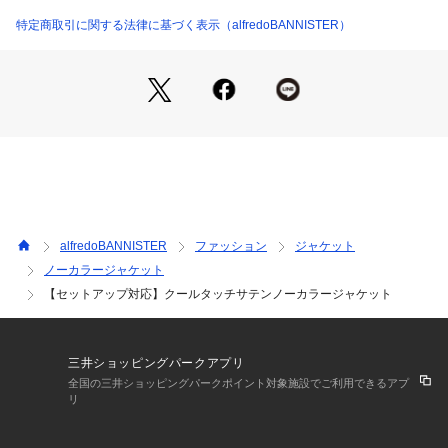
【Styling】
同素材でシリーズ展開しているので、パンツやサロペットとセ
特定商取引に関する法律に基づく表示（alfredoBANNISTER）
ットアップでも着用出来ます。合わせるボトムを選ばないデザ
インと着丈も嬉しいポイント。夏場のキレイ目シーンにも活躍
間違いなしのジャケットです。
alfredoBANNISTER
ファッション
ジャケット
ノーカラージャケット
【セットアップ対応】クールタッチサテンノーカラージャケット
三井ショッピングパークアプリ
全国の三井ショッピングパークポイント対象施設でご利用できるアプ
リ