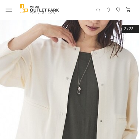
2
/
23