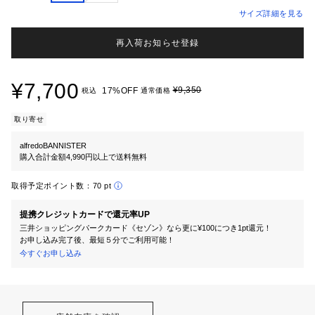
サイズ詳細を見る
再入荷お知らせ登録
¥7,700
¥9,350
17%OFF
税込
通常価格
取り寄せ
alfredoBANNISTER
購入合計金額4,990円以上で送料無料
取得予定ポイント数：
70 pt
提携クレジットカードで還元率UP
三井ショッピングパークカード《セゾン》なら更に¥100につき1pt還元！
お申し込み完了後、最短５分でご利用可能！
今すぐお申し込み