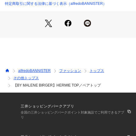
スタイルを融合させたデザインを提案するウィメンズウェアブ
特定商取引に関する法律に基づく表示（alfredoBANNISTER）
ランド。
上質で贅沢な素材を使用し丁寧なデザインで、着心地の良さ、
現代性、エレガントかつ控えめな高級感を併せ持つコレクショ
ンを展開。
ダークブラウン モデル：H173 B77 W57 H82 着用サイズ：34
alfredoBANNISTER
ファッション
トップス
その他トップス
【BY MALENE BIRGER】HERMIE TOP／ベアトップ
三井ショッピングパークアプリ
全国の三井ショッピングパークポイント対象施設でご利用できるアプ
リ