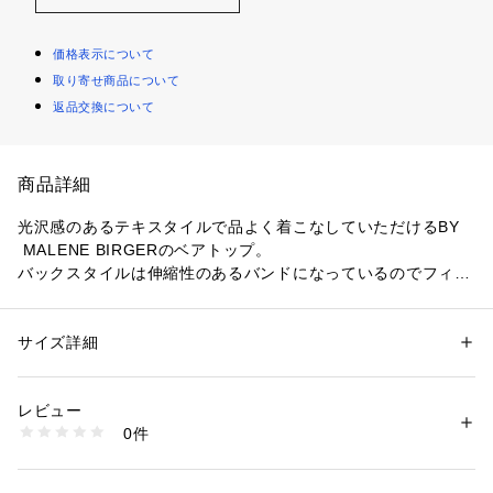
価格表示について
取り寄せ商品について
返品交換について
商品詳細
光沢感のあるテキスタイルで品よく着こなしていただけるBY
 MALENE BIRGERのベアトップ。
バックスタイルは伸縮性のあるバンドになっているのでフィッ
ト感があり着心地も抜群。
裾に向かってフレアに広がるデザインで1枚でも着映える1着で
す。
サイズ詳細
性別：
レディース
カテゴリー：
ファッション
 ＞ 
トップス
 ＞ 
その他トップス
素材：表地　リサイクルポリエステル59％　綿41％　裏地　レーヨン5
【BY MALENE BIRGER／バイ　マレーネ　ビルガー】
5％　ポリエステル45％
レビュー
生産国：中国
0件
2003年にデンマーク人デザイナーのマレーネ ビルガーによっ
洗濯：手洗い可
※詳しい洗濯方法については、商品の品質表示タグをご覧ください
て設立。
商品番号：
1096800013517 
（モール）
モダンで洗練された上質なスタイルと、自由奔放なボヘミアン
61507105005 （ショップ）