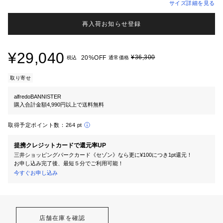
サイズ詳細を見る
再入荷お知らせ登録
¥29,040
¥36,300
20%OFF
税込
通常価格
取り寄せ
alfredoBANNISTER
購入合計金額4,990円以上で送料無料
取得予定ポイント数：
264 pt
提携クレジットカードで還元率UP
三井ショッピングパークカード《セゾン》なら更に¥100につき1pt還元！
お申し込み完了後、最短５分でご利用可能！
今すぐお申し込み
店舗在庫を確認