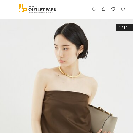
1
/
14