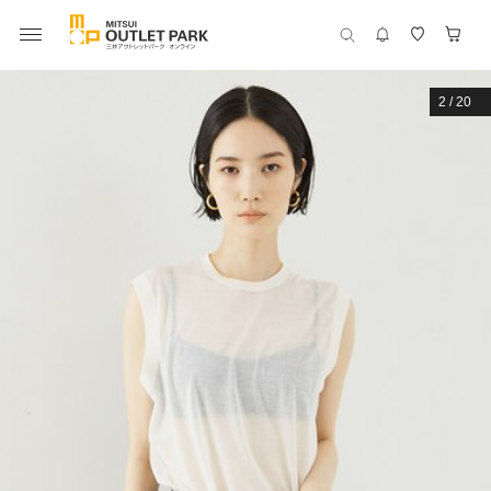
2
/
20