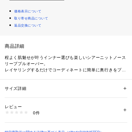
価格表示について
取り寄せ商品について
返品交換について
商品詳細
程よく肌魅せが叶うインナー選びも楽しいシアーニットノース
リーブプルオーバー。
レイヤリングするだけでコーディネートに簡単に奥行きをプラ
スできるから、マンネリしがちな夏のスタイリングに欠く事の
出来ないアイテム。
バックセンターの深いスリットは着用すると自然に開き抜け感
サイズ詳細
性別：
レディース
が醸し出せます。
カテゴリー：
ファッション
 ＞ 
トップス
 ＞ 
ニット・セーター
素材：コットン100%
またアームホールは腕が細く見える様にデザインされているか
生産国：中国
レビュー
ら、腕を出したスタイリングに抵抗感がある方にもおすすめで
洗濯：手洗い可
0件
す。
※詳しい洗濯方法については、商品の品質表示タグをご覧ください
商品番号：
1096800013606 
（モール）
肌離れするシアーアイテムは引き続き人気のムーブメント。
61487009003 （ショップ）
細番手のコットンにマーセライズ加工をし、さらにギマ加工を
施した他には無い別注素材を使用。