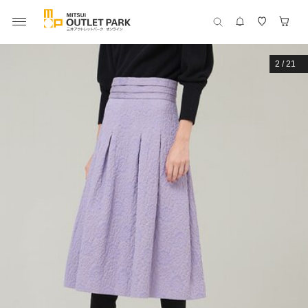
2
/
21