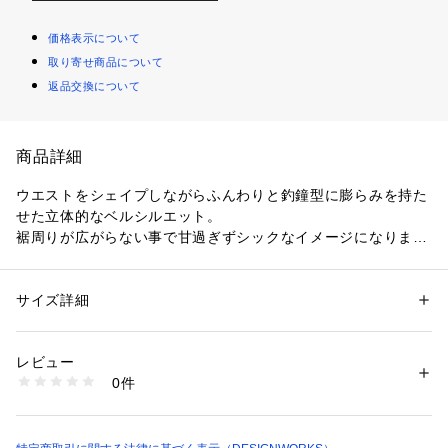
価格表示について
取り寄せ商品について
返品交換について
商品詳細
ウエストをシェイプしながらふんわりと釣鐘型に膨らみを持た
せた立体的なベルシルエット。
裾周りが広がらない事で甘過ぎずシックなイメージになりま
す。
ラベンダー モデル：H177 B80 W58 H88 着用サイズ：38
サイズ詳細
性別：
レディース
ネイビー モデル：H177 B80 W60 H88 着用サイズ：38
カテゴリー：
ファッション
 ＞ 
スカート
 ＞ 
ひざ丈スカート
素材：表地 コットン 100% 裏地 キュプラ 100%
生産国：日本
レビュー
洗濯：ドライクリーニング
0件
※詳しい洗濯方法については、商品の品質表示タグをご覧ください
商品番号：
1096900000097 
（モール）
35450570001 （ショップ）