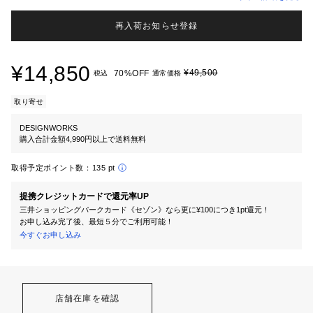
再入荷お知らせ登録
¥14,850
¥49,500
70%OFF
税込
通常価格
取り寄せ
DESIGNWORKS
購入合計金額4,990円以上で送料無料
取得予定ポイント数：
135 pt
提携クレジットカードで還元率UP
三井ショッピングパークカード《セゾン》なら更に¥100につき1pt還元！
お申し込み完了後、最短５分でご利用可能！
今すぐお申し込み
店舗在庫を確認