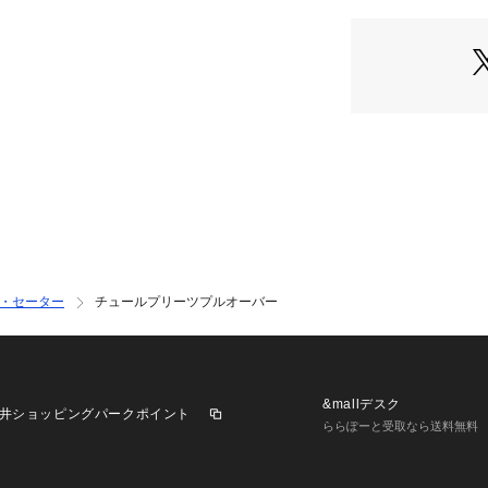
・セーター
チュールプリーツプルオーバー
&mallデスク
井ショッピングパークポイント
ららぽーと受取なら送料無料