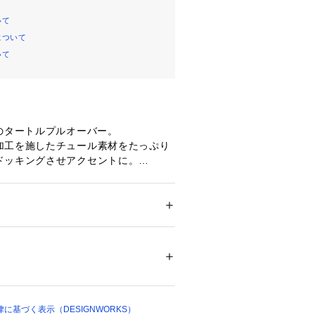
いて
について
いて
のタートルプルオーバー。
加工を施したチュール素材をたっぷり
ドッキングさせアクセントに。
177 B80 W58 H88 着用サイズ：
177 B80 W60 H88 着用サイズ：
ション
 ＞ 
トップス
 ＞ 
ニット・セーター
ン 8%     チュール ポリエステル 100%
ニング
ついては、商品の品質表示タグをご覧くださ
00128 
（モール）
ショップ）
に基づく表示（DESIGNWORKS）