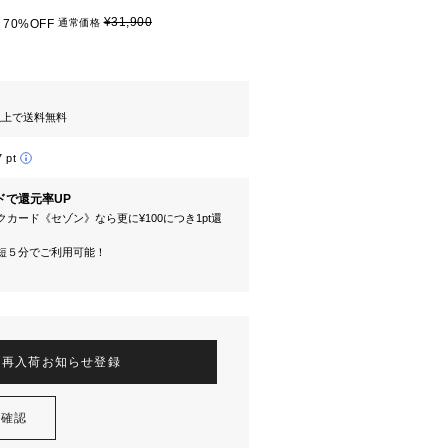
¥31,900
70%OFF
通常価格
円以上で送料無料
7 pt
ドで還元率UP
カード《セゾン》なら更に¥100につき1pt還
短５分でご利用可能！
再入荷お知らせ登録
を確認