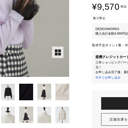
¥9,570
税込
取り寄せ
DESIGNWORKS
購入合計金額4,990
取得予定ポイント数：
8
提携クレジットカー
三井ショッピングパーク
元！
お申し込み完了後、最
今すぐお申し込み
店舗在庫