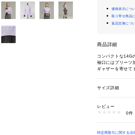
価格表示につ
取り寄せ商品
返品交換につ
商品詳細
コンパクトな14G
袖口にはプリーツ
ギャザーを寄せて
グレージュ モデル：H
38
サイズ詳細
性別：
レディース
ラベンダー モデル：H
カテゴリー：
ファッ
素材：毛 92% ナイロ
38
生産国：中国
レビュー
洗濯：ドライクリー
0件
※詳しい洗濯方法に
い
商品番号：
10969000
35450540002 （
特定商取引に関する法律