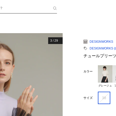
？
3
/
29
DESIGNWORKS
DESIGNWORKS (La
チュールプリー
カラー
グレージュ
38
サイズ