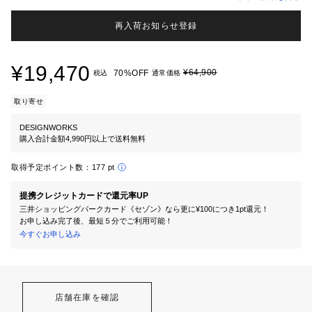
再入荷お知らせ登録
¥19,470
¥64,900
70%OFF
税込
通常価格
取り寄せ
DESIGNWORKS
購入合計金額4,990円以上で送料無料
取得予定ポイント数：
177 pt
提携クレジットカードで還元率UP
三井ショッピングパークカード《セゾン》なら更に¥100につき1pt還元！
お申し込み完了後、最短５分でご利用可能！
今すぐお申し込み
店舗在庫を確認