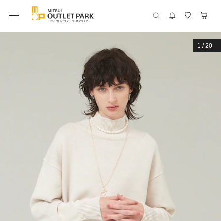
1
/
20