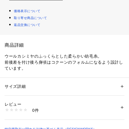
価格表示について
取り寄せ商品について
返品交換について
商品詳細
ウールカシミヤのふっくらとした柔らかい紡毛糸。
前後差を付け後ろ身頃はコクーンのフォルムになるよう設計し
ています。
サイズ詳細
性別：
レディース
カテゴリー：
ファッション
 ＞ 
トップス
 ＞ 
ニット・セーター
素材：毛 70% カシミヤ 30%
生産国：中国
レビュー
洗濯：ドライクリーニング
0件
※詳しい洗濯方法については、商品の品質表示タグをご覧ください
商品番号：
1096900000130 
（モール）
35450540017 （ショップ）