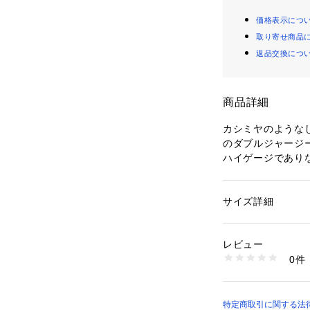
価格表示につ
取り寄せ商品
返品交換につ
商品詳細
カシミヤのような
のダブルジャージ
ハイゲージであり
他にはない素材感
タックをポイント
ットの袖がポイン
サイズ詳細
性別：
レディース
着丈は長めにし、
カテゴリー：
ファッ
素材：コットン 100
とのスタイリング
生産国：日本
レビュー
同素材のパンツ（35
洗濯：手洗い可
0件
※詳しい洗濯方法に
い
ブラウン モデル：H1
商品番号：
10969000
ブラック モデル：H
35470520003 （
特定商取引に関する法律