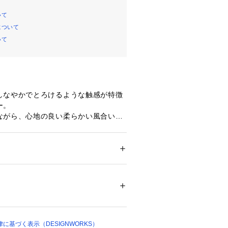
いて
について
いて
しなやかでとろけるような触感が特徴
ー。
ながら、心地の良い柔らかい風合いは
です。
にしゆとりを持たせたコクーンシルエ
ト。
深いスリットを入れているのでパンツ
ション
 ＞ 
トップス
 ＞ 
スウェット
%
がおすすめ。
470525004）とのセットアップも。
ついては、商品の品質表示タグをご覧くださ
73 B80 W59 H85 着用サイズ：38
00455 
（モール）
158 着用サイズ：38
ショップ）
に基づく表示（DESIGNWORKS）