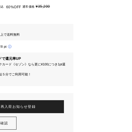
¥35,200
税込
60%OFF
通常価格
円以上で送料無料
28 pt
ドで還元率UP
カード《セゾン》なら更に¥100につき1pt還
短５分でご利用可能！
再入荷お知らせ登録
を確認