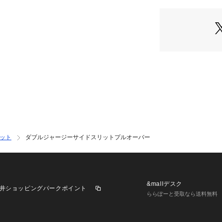
ット
ダブルジャージーサイドスリットプルオーバー
&mallデスク
井ショッピングパークポイント
ららぽーと受取なら送料無料