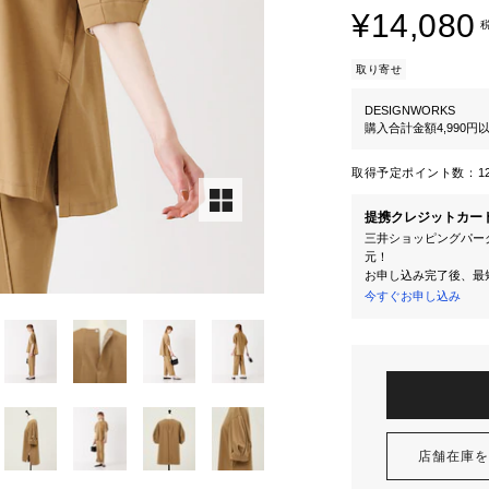
¥14,080
取り寄せ
DESIGNWORKS
購入合計金額4,990
取得予定ポイント数：
1
提携クレジットカー
三井ショッピングパーク
元！
お申し込み完了後、最
今すぐお申し込み
店舗在庫