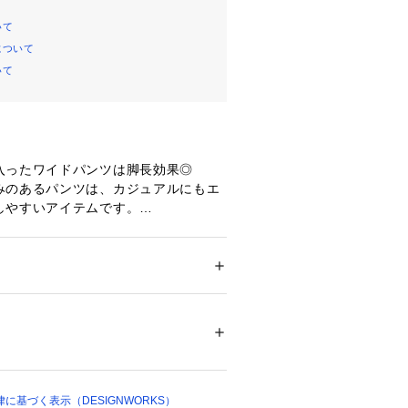
いて
について
いて
入ったワイドパンツは脚長効果◎
みのあるパンツは、カジュアルにもエ
しやすいアイテムです。
179 B80 W60 H89 着用サイズ：
79 B80 W60 H89 着用サイズ：38
ション
 ＞ 
パンツ
 ＞ 
ロングパンツ
ポリウレタン 1% 裏地 キュプラ 100%
ニング
ついては、商品の品質表示タグをご覧くださ
00552 
（モール）
ショップ）
に基づく表示（DESIGNWORKS）