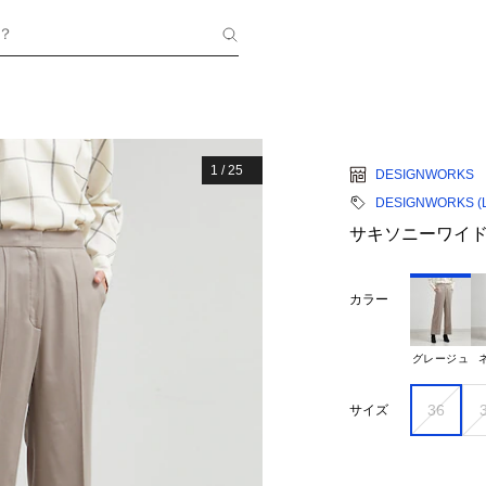
？
1
/
25
DESIGNWORKS
DESIGNWORKS (La
サキソニーワイ
カラー
グレージュ
36
サイズ