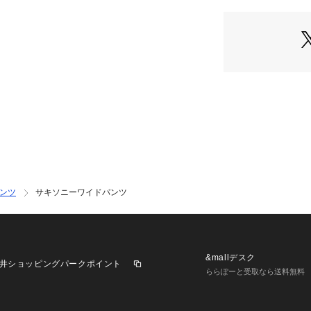
ンツ
サキソニーワイドパンツ
&mallデスク
井ショッピングパークポイント
ららぽーと受取なら送料無料