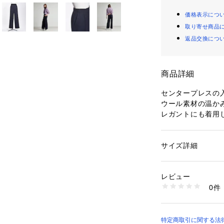
価格表示につ
取り寄せ商品
返品交換につ
商品詳細
センタープレスの
ウール素材の温か
レガントにも着用
グレージュ モデル：H
38
サイズ詳細
性別：
レディース
ネイビー モデル：H1
カテゴリー：
ファッ
素材：表地 毛 99% 
生産国：日本
レビュー
洗濯：ドライクリー
0件
※詳しい洗濯方法に
い
商品番号：
10969000
35430650005 （
特定商取引に関する法律