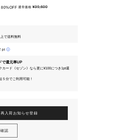
¥39,600
80%OFF
通常価格
円以上で送料無料
2 pt
ドで還元率UP
カード《セゾン》なら更に¥100につき1pt還
短５分でご利用可能！
再入荷お知らせ登録
を確認