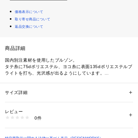
価格表示について
取り寄せ商品について
返品交換について
商品詳細
国内別注素材を使用したブルゾン。
タテ糸に75dポリエステル、ヨコ糸に表面135dポリエステルブ
ライトを打ち、光沢感が出るようにしています。
裏面に1/10ウールナイロンの糸でウォーム感が出るようにジャ
ガード織の二重織りに。
ワッシャー加工をし、生地にラフ感と膨らみ感が出るように仕
サイズ詳細
性別：
レディース
上げています。
カテゴリー：
ファッション
 ＞ 
アウター
 ＞ 
ブルゾン・スタジャン
素材：本体 ポリエステエル55% 毛40% ナイロン5% 別布 トリアセテート
RIB編みのパーツを組み合わせたショート丈ブルゾンは、ボリ
89% ポリエステル11% リブ アクリル58% 毛25% ナイロン16% ポリウレ
レビュー
ュームのあるボトムとの相性抜群です。
タン1% 中綿 ポリエステル100% 裏地
0件
中国製
生産国：中国
洗濯：ドライクリーニング
※詳しい洗濯方法については、商品の品質表示タグをご覧ください
商品番号：
1096900000626 
（モール）
35490530000 （ショップ）