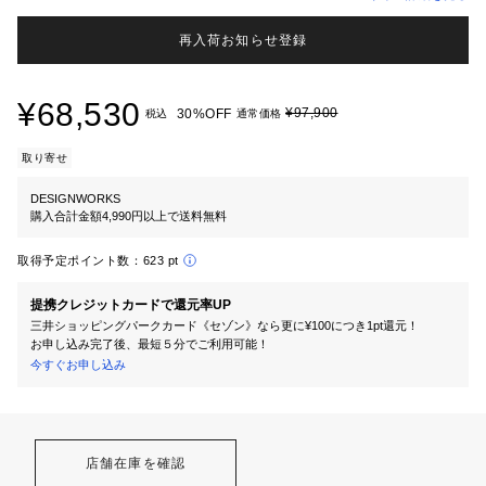
再入荷お知らせ登録
¥68,530
¥97,900
30%OFF
税込
通常価格
取り寄せ
DESIGNWORKS
購入合計金額4,990円以上で送料無料
取得予定ポイント数：
623 pt
提携クレジットカードで還元率UP
三井ショッピングパークカード《セゾン》なら更に¥100につき1pt還元！
お申し込み完了後、最短５分でご利用可能！
今すぐお申し込み
店舗在庫を確認