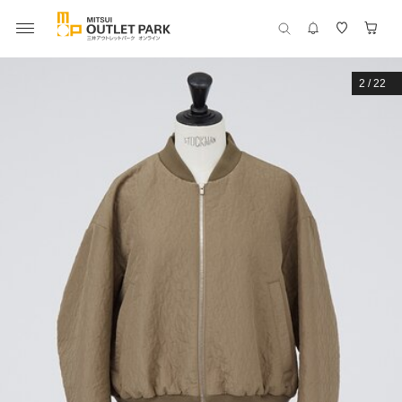
2
/
22