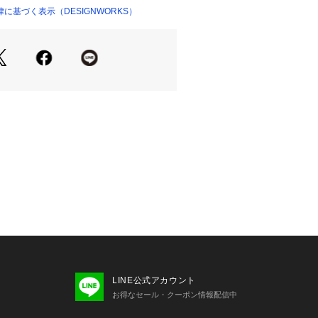
応で、定番的に使用し易くなっていま
に基づく表示（DESIGNWORKS）
レートでもお使いいただけるように、
りのイージーパンツ仕様にしていま
を結んでも、内側に仕舞ってベルトを
も穿けるようになっております。
】
せてのオフィスカジュアルスタイルは
アルシーンでの幅広い場面で活躍して
ジャケット＜マルチ ストレッチ ピ
ジャケット＞もございます【品番：004
8 B82 W76 H88 着用サイズ：48
86 B90 W74 H90 着用サイズ：48
LINE公式アカウント
お得なセール・クーポン情報配信中