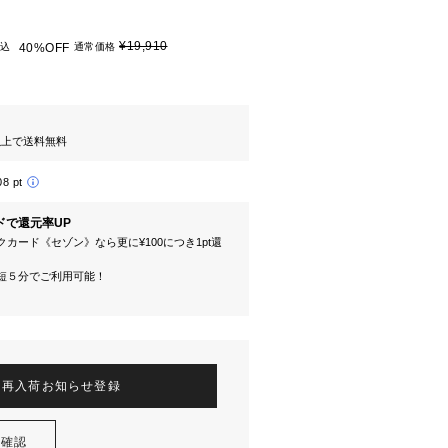
¥19,910
込
40%OFF
通常価格
円以上で送料無料
08 pt
ドで還元率UP
カード《セゾン》なら更に¥100につき1pt還
短５分でご利用可能！
再入荷お知らせ登録
を確認