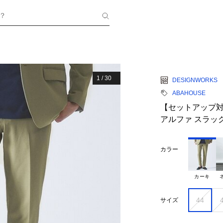
？
1
/
30
DESIGNWORKS
ABAHOUSE
【セットアップ対
アルファ スラッ
カラー
カーキ
44
サイズ