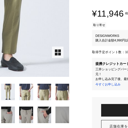
¥11,946
税
取り寄せ
DESIGNWORKS
購入合計金額4,990
取得予定ポイント数：
1
提携クレジットカー
三井ショッピングパーク
元！
お申し込み完了後、最
今すぐお申し込み
店舗在庫