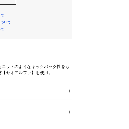
いて
について
いて
もニットのようなキックバック性をも
材【セオアルファ】を使用。
速乾性と、ドライタッチ、UVカット、
応と多機能なのが魅力的です。
、ジャージのようなエアリーさを持ち
ション
 ＞ 
パンツ
 ＞ 
ロングパンツ
1% ポリウレタン9%
ハイストレッチ仕様のため、アクティ
ストレス少なくご着用いただけます。
ついては、商品の品質表示タグをご覧くださ
01160 
（モール）
トアップ対応のイージースラックス。
ショップ）