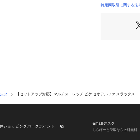
オールシーズン対
特定商取引に関する法律
す。
ジャケットとセパ
ウェストにゴム入
す。
ウェスト部分は紐
お付けいただいて
【コーディネート
ジャケットと合わ
もちろん、カジュ
くれます。
セットアップ対応の
ンツ
【セットアップ対応】マルチストレッチ ピケ セオアルファ スラックス
ケ セオアルファ 
58082001】
カーキ モデル：H17
ネイビー モデル：H1
&mallデスク
井ショッピングパークポイント
ららぽーと受取なら送料無料