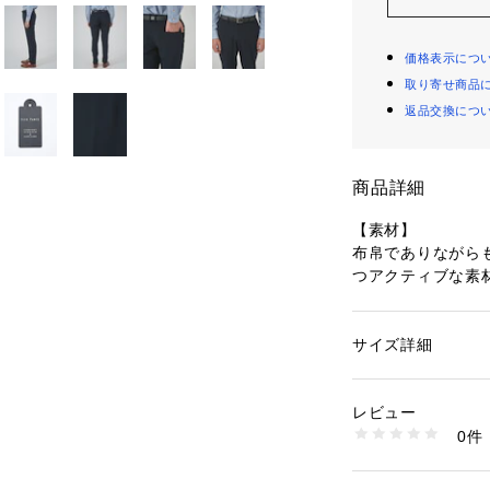
価格表示につ
取り寄せ商品
返品交換につ
商品詳細
【素材】
布帛でありながら
つアクティブな素
ハイレベルの吸水
ウォッシャブル対
程よい厚みがあり
サイズ詳細
性別：
メンズ
合わせています。
カテゴリー：
ファッ
素材：ポリエステル9
ポリウレタン混の
生産国：中国
レビュー
ブな動きをしても
洗濯：手洗い可
0件
※詳しい洗濯方法に
い
【デザイン】
商品番号：
10969000
ベーシックなセッ
00458052001 （