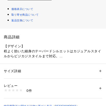
価格表示について
取り寄せ商品について
返品交換について
商品詳細
【デザイン】
程よく効いた細身のテーパードシルエットはカジュアルスタイ
ルからビジカジスタイルまで対応。
微かに入るサッカーじわが特徴的で、幅広いスタイルにマッチ
します。
ベーシックなスラックスとしても使用可能。
サイズ詳細
性別：
メンズ
カテゴリー：
ファッション
 ＞ 
パンツ
 ＞ 
ロングパンツ
素材：ポリエステル95% ポリウレタン5%
【素材】
生産国：中国
レビュー
2方向にストレッチの効くサッカー素材。
洗濯：手洗い可
0件
ポリ素材なのでシワになりにくく、清涼感のある素材です。
※詳しい洗濯方法については、商品の品質表示タグをご覧ください
商品番号：
1096900001173 
（モール）
00448053001 （ショップ）
【コーディネート】
カジュアルもビジネスも幅広く対応可能なパンツです。