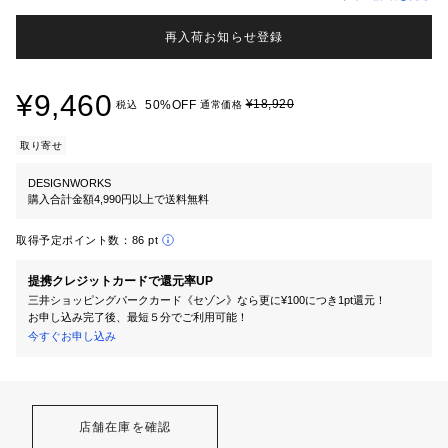
再入荷お知らせ登録
¥9,460
¥18,920
50%OFF
税込
通常価格
取り寄せ
DESIGNWORKS
購入合計金額4,990円以上で送料無料
取得予定ポイント数：
86 pt
提携クレジットカードで還元率UP
三井ショッピングパークカード《セゾン》なら更に¥100につき1pt還元！
お申し込み完了後、最短５分でご利用可能！
今すぐお申し込み
店舗在庫を確認