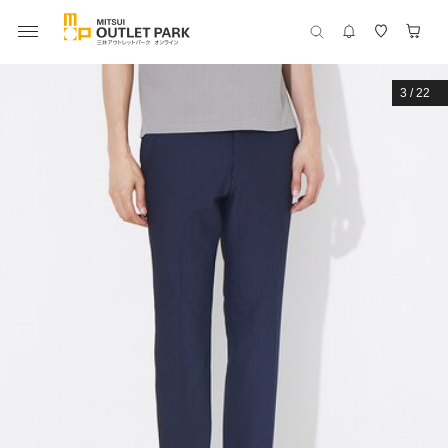
3
/
22