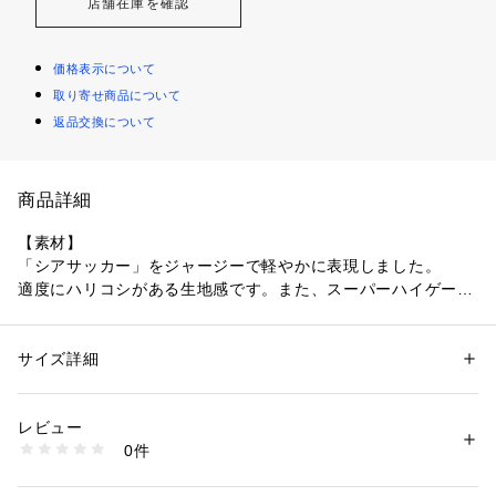
店舗在庫を確認
価格表示について
取り寄せ商品について
返品交換について
商品詳細
【素材】
「シアサッカー」をジャージーで軽やかに表現しました。
適度にハリコシがある生地感です。また、スーパーハイゲージ
と呼ばれる、36ゲージの細かな網目が特徴です。
【デザイン】
サイズ詳細
性別：
メンズ
ブランドらしいすっきりとしたきれいなシルエット。爽やかな
カテゴリー：
ファッション
 ＞ 
トップス
 ＞ 
シャツ・ブラウス
素材：コットン58%  ポリエステル42%
ストライプ柄とサッカー生地特有の凹凸感がポイント。
生産国：中国
レビュー
ジャケットのインナーシャツとしては勿論、単品でも活躍する
商品番号：
1096900001357 
（モール）
0件
アイテムに仕上がっています。
00418010020 （ショップ）