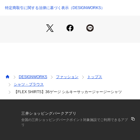
同素材の半袖シャツもございます。（品番：00408011021）
特定商取引に関する法律に基づく表示（DESIGNWORKS）
【コーディネート】
スラックスパンツにカーディガンやジャケットなどを羽織った
キレイめスタイルがオススメ。デニムパンツやシェフパンツと
いったカジュアルパンツとも相性が良いです。
DESIGNWORKS
ファッション
トップス
シャツ・ブラウス
【FLEX SHIRTS】36ゲージ シルキーサッカージャージーシャツ
三井ショッピングパークアプリ
全国の三井ショッピングパークポイント対象施設でご利用できるアプ
リ