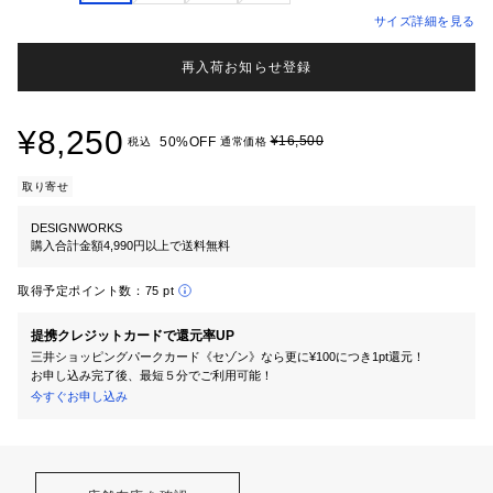
サイズ詳細を見る
再入荷お知らせ登録
¥8,250
¥16,500
50%OFF
税込
通常価格
取り寄せ
DESIGNWORKS
購入合計金額4,990円以上で送料無料
取得予定ポイント数：
75 pt
提携クレジットカードで還元率UP
三井ショッピングパークカード《セゾン》なら更に¥100につき1pt還元！
お申し込み完了後、最短５分でご利用可能！
今すぐお申し込み