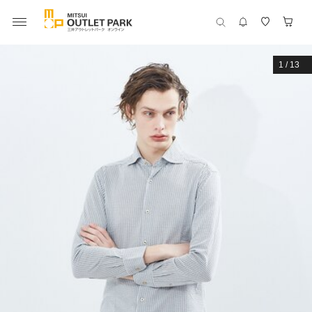
1
/
13