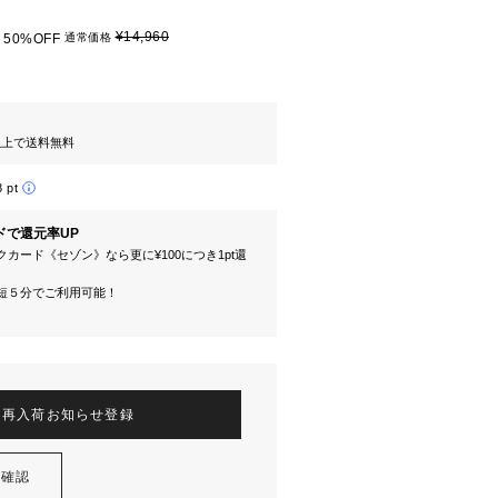
¥14,960
50%OFF
通常価格
円以上で送料無料
8 pt
ドで還元率UP
カード《セゾン》なら更に¥100につき1pt還
短５分でご利用可能！
再入荷お知らせ登録
を確認