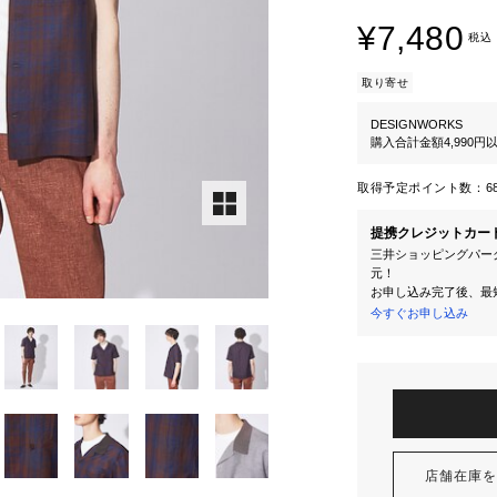
¥7,480
税込
取り寄せ
DESIGNWORKS
購入合計金額4,990
取得予定ポイント数：
6
提携クレジットカー
三井ショッピングパーク
元！
お申し込み完了後、最
今すぐお申し込み
店舗在庫