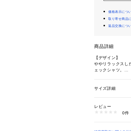
価格表示につ
取り寄せ商品
返品交換につ
商品詳細
【デザイン】
ややリラックスし
ェックシャツ。
開襟にする事で、
ただけます。
前を全開にしてバ
サイズ詳細
性別：
メンズ
トが崩れることな
カテゴリー：
ファッ
素材：本体 コットン5
襟元のバイカラー
エステル27% ナイロ
レビュー
スタイリングが一
生産国：中国
0件
のトップスや、柄
洗濯：手洗い可
※詳しい洗濯方法に
い
【素材】
商品番号：
10969000