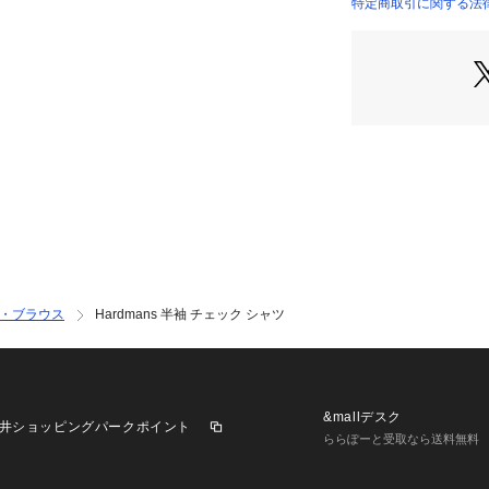
世界中から高級リ
特定商取引に関する法律
00420011002 （
るHerdmans(
フラックスと敬称
紡績技術によって
吸湿、速乾、通気
いるのが魅力の素
上品な素材だから
グを引き立ててく
襟元には少し光沢
属を使用。
・ブラウス
Hardmans 半袖 チェック シャツ
&mallデスク
井ショッピングパークポイント
ららぽーと受取なら送料無料