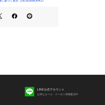
ネンの代名詞として高い評価を得てい
に基づく表示（DESIGNWORKS）
ショップ）
ハードマンズ)の生地を使用。
された伝統あるアイリッシュリネンの
作られた上質な生地となります。
性に優れた、まさに日本の夏に適して
材。
こそ出る、特有の光沢感がスタイリン
れます。
のあるアセテート混の糸で編んだ横付
LINE公式アカウント
お得なセール・クーポン情報配信中