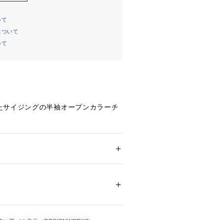
いて
について
いて
たサイジングの半袖オープンカラーチ
より着苦しさが解消し、快適に着用い
サっと羽織っていただいてもシルエッ
くキレイに着ていただけます。
ション
 ＞ 
トップス
 ＞ 
シャツ・ブラウス
5% 麻45% 衿ニット部分 アクリル43% ポリ
が味気をプラス。
ン21% ポリウレタン9%
辺倒になる夏だからこそTシャツ以外
物などを揃えてみては。
ついては、商品の品質表示タグをご覧くださ
01378 
（モール）