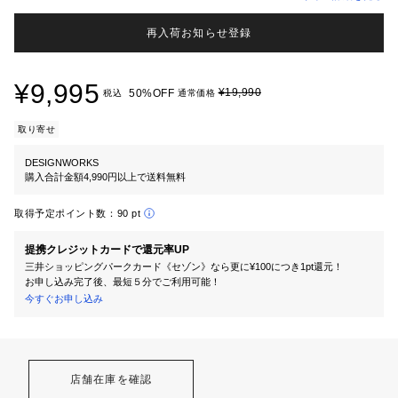
再入荷お知らせ登録
¥9,995
¥19,990
50%OFF
税込
通常価格
取り寄せ
DESIGNWORKS
購入合計金額4,990円以上で送料無料
取得予定ポイント数：
90 pt
提携クレジットカードで還元率UP
三井ショッピングパークカード《セゾン》なら更に¥100につき1pt還元！
お申し込み完了後、最短５分でご利用可能！
今すぐお申し込み
店舗在庫を確認