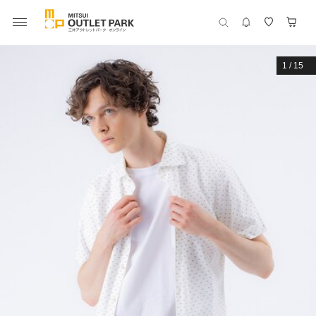
1
/
15