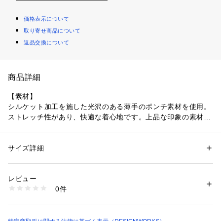
価格表示について
取り寄せ商品について
返品交換について
商品詳細
【素材】
シルケット加工を施した光沢のある薄手のポンチ素材を使用。
ストレッチ性があり、快適な着心地です。上品な印象の素材感
なのでオンオフどちらでも着用いただけます。
【デザイン】
サイズ詳細
性別：
メンズ
Recency of Mineの定番人気シードリーフシャツ。今季は新色
カテゴリー：
ファッション
 ＞ 
トップス
 ＞ 
シャツ・ブラウス
素材：コットン51% ポリエステル49%
のホワイトベースのカラー展開が注目ポイント。小さ目の双葉
生産国：中国
レビュー
柄は主張し過ぎないながらも、普通のドット柄とは違った雰囲
商品番号：
1096900001412 
（モール）
0件
気を出すことができます。
00408011201 （ショップ）
【コーディーネート】
スキニーパンツやスラックスと合わせたカジュアルスタイル