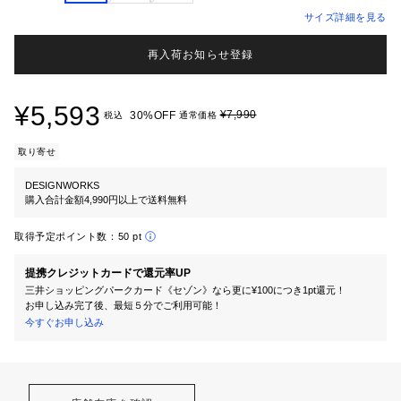
サイズ詳細を見る
再入荷お知らせ登録
¥5,593
¥7,990
30%OFF
税込
通常価格
取り寄せ
DESIGNWORKS
購入合計金額4,990円以上で送料無料
取得予定ポイント数：
50 pt
提携クレジットカードで還元率UP
三井ショッピングパークカード《セゾン》なら更に¥100につき1pt還元！
お申し込み完了後、最短５分でご利用可能！
今すぐお申し込み