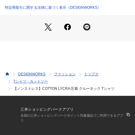
適な着心地に。
ベーシックなアイテムだからこそ、素材、デザインにとことん
特定商取引に関する法律に基づく表示（DESIGNWORKS）
こだわったオススメの一枚です。
【コーディネート】
カジュアルスタイルはもちろん、セットアップジャケットのイ
ンナーに着用すると、クリーンかつ洗練された印象に。
DESIGNWORKS
ファッション
トップス
Tシャツ・カットソー
【ノンストレス】COTTON LYCRA 圧着 クルーネック Tシャツ
三井ショッピングパークアプリ
全国の三井ショッピングパークポイント対象施設でご利用できるアプ
リ