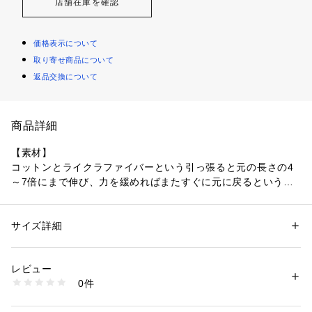
店舗在庫を確認
価格表示について
取り寄せ商品について
返品交換について
商品詳細
【素材】
コットンとライクラファイバーという引っ張ると元の長さの4
～7倍にまで伸び、力を緩めればまたすぐに元に戻るという、
優れた伸縮性をもつポリウレタンを使用。
通常のTシャツに比べハリ感がなくストレッチが効いており、
非常に快適な着心地です。
サイズ詳細
性別：
メンズ
カテゴリー：
ファッション
 ＞ 
トップス
 ＞ 
Tシャツ・カットソー
素材：コットン92% ポリウレタン8%
【デザイン】
生産国：中国
レビュー
最大の特徴は襟ぐり、袖、裾口部分の縫代を熱圧着加工で処理
商品番号：
1096900001639 
（モール）
0件
しているところ。
00420020200 （ショップ）
極力表にステッチを出さないことでステッチが肌に当たらず快