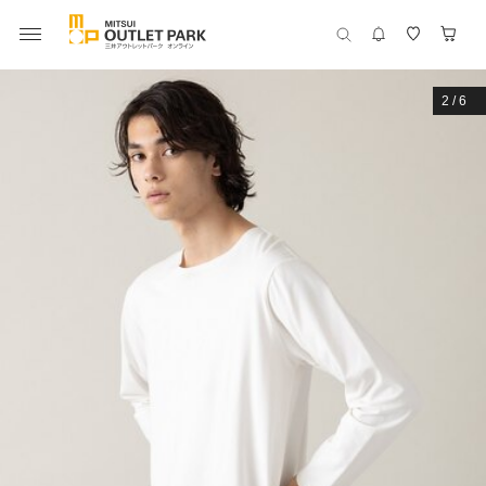
2
/
6