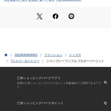
特定商取引に関する法律に基づく表示（DESIGNWORKS）
ブルーグレー モデル：H184 B87 W63 H91 着用サイズ：48
ブラウン モデル：H186 B87 W74 H88 着用サイズ：48
ダークネイビー モデル：H184 B87 W63 H91 着用サイズ：48
DESIGNWORKS
ファッション
トップス
Tシャツ・カットソー
シャンブレー ワッフル プルオーバーニット
三井ショッピングパークアプリ
全国の三井ショッピングパークポイント対象施設でご利用できるアプ
リ
三井ショッピングパークポイント