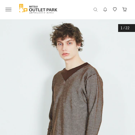
1
/
22