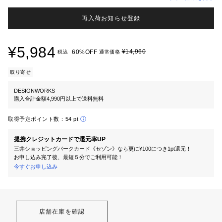
再入荷お知らせ登録
¥5,984
¥14,960
60%OFF
税込
通常価格
取り寄せ
DESIGNWORKS
購入合計金額4,990円以上で送料無料
取得予定ポイント数：
54 pt
提携クレジットカードで還元率UP
三井ショッピングパークカード《セゾン》なら更に¥100につき1pt還元！
お申し込み完了後、最短５分でご利用可能！
今すぐお申し込み
店舗在庫を確認