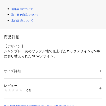
価格表示について
取り寄せ商品について
返品交換について
商品詳細
【デザイン】
シャンブレー風のワッフル地で仕上げたネックデザインがV字
に切り替えられたNEWデザイン。
【素材】
ワッフル地に織り上げることで見た目よりも軽量、且つ温かみ
サイズ詳細
性別：
メンズ
のある素材でロンT感覚で着られる一着。
カテゴリー：
ファッション
 ＞ 
トップス
 ＞ 
Tシャツ・カットソー
素材：本体 アクリル61% ポリエステル33% 毛6% リブ アクリル99% ポ
リウレタン1%
レビュー
【コーディネート】
生産国：日本
0件
アウターやブルゾンのインナーとしてはもちろん、春先はメイ
洗濯：手洗い可
※詳しい洗濯方法については、商品の品質表示タグをご覧ください
ンでお楽しみいただけます。
商品番号：
1096900001691 
（モール）
00420020005 （ショップ）
グレージュ モデル：H184 B87 W63 H91 着用サイズ：48