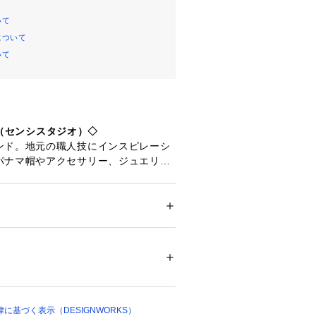
いて
について
いて
DIO（センシスタジオ）◇
ンド。地元の職人技にインスピレーシ
パナマ帽やアクセサリー、ジュエリー
展開。すべての商品がエクアドルで作
イナー自身も一緒になって働きなが
ィあふれる商品を世界中へと送り出し
ション
 ＞ 
帽子・ヘアアクセサリー
 ＞ 
ハンチ
革部分：牛革
02209 
（モール）
ショップ）
に基づく表示（DESIGNWORKS）