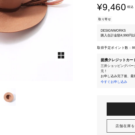
¥9,460
税込
取り寄せ
DESIGNWORKS
購入合計金額4,990
取得予定ポイント数：
8
提携クレジットカー
三井ショッピングパーク
元！
お申し込み完了後、最
今すぐお申し込み
店舗在庫