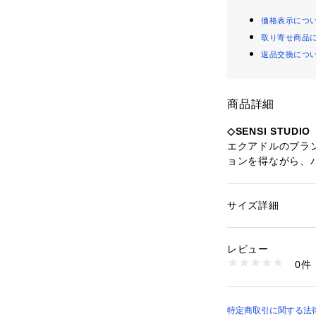
価格表示につ
取り寄せ商品
返品交換につ
商品詳細
◇SENSI STU
エクアドルのブラ
ョンを得ながら、
のコレクションを
られており、デザ
ら、オリジナリテ
サイズ詳細
性別：
レディース
ている。
カテゴリー：
ファッ
ング・ベレー帽
素材：毛100%　皮
レビュー
生産国：エクアドル
0件
商品番号：
10969000
35332064001 （
特定商取引に関する法律