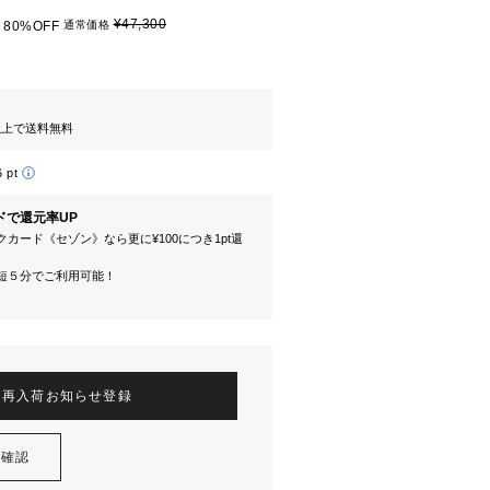
¥47,300
80%OFF
通常価格
円以上で送料無料
6 pt
ドで還元率UP
カード《セゾン》なら更に¥100につき1pt還
短５分でご利用可能！
再入荷お知らせ登録
を確認