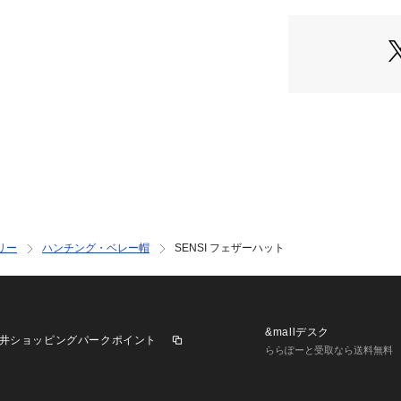
リー
ハンチング・ベレー帽
SENSI フェザーハット
&mallデスク
井ショッピングパークポイント
ららぽーと受取なら送料無料