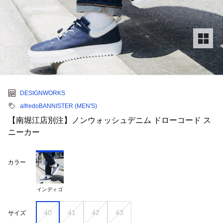
DESIGNWORKS
alfredoBANNISTER (MEN'S)
【南堀江店別注】ノンウォッシュデニム ドローコード ス
ニーカー
カラー
インディゴ
40
41
42
43
サイズ