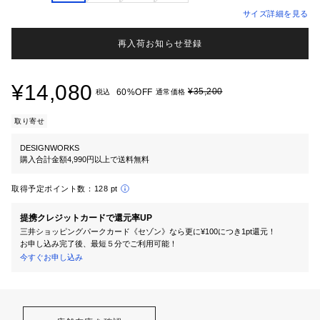
サイズ詳細を見る
再入荷お知らせ登録
¥14,080
¥35,200
60%OFF
税込
通常価格
取り寄せ
DESIGNWORKS
購入合計金額4,990円以上で送料無料
取得予定ポイント数：
128 pt
提携クレジットカードで還元率UP
三井ショッピングパークカード《セゾン》なら更に¥100につき1pt還元！
お申し込み完了後、最短５分でご利用可能！
今すぐお申し込み