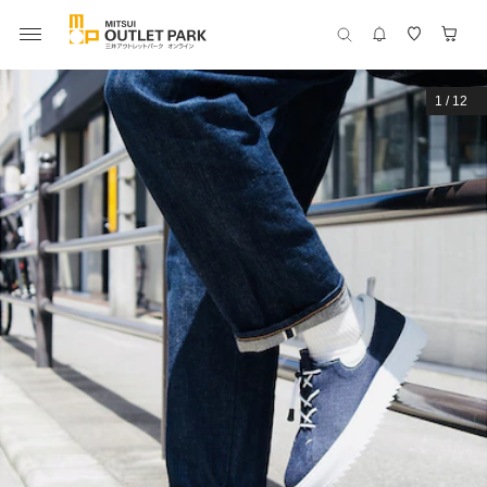
1
/
12