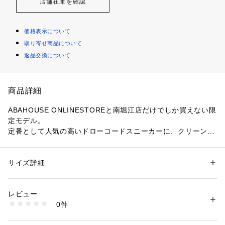
店舗在庫を確認
価格表示について
取り寄せ商品について
返品交換について
商品詳細
ABAHOUSE ONLINESTOREと南堀江店だけでしか買えない限
定モデル。
定番として人気の高いドローコードスニーカーに、クリーンさ
が際立つノンウォッシュのデニムをあしらいました
【素材】
サイズ詳細
性別：
メンズ
厚みのある13.5オンスのデニム生地を使用。
カテゴリー：
シューズ
 ＞ 
スニーカー・スリッポン
素材：デニム、牛革
生産国：日本
レビュー
商品番号：
1096900004850 
（モール）
0件
【デザイン】
52451006130 （ショップ）
足をで包み込むようなイメージを基にデザインをまとめた、タ