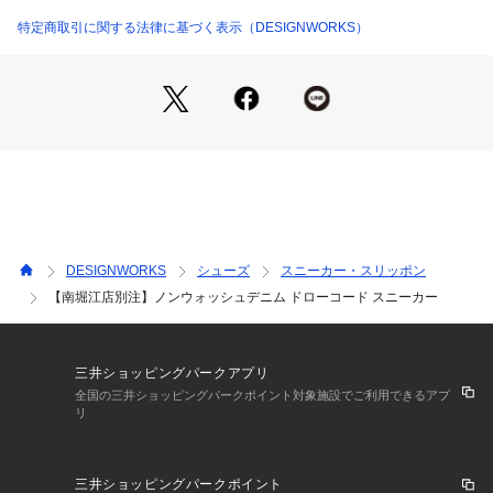
ック入りのアッパーがポイントのスニーカー。
デザインポイントや脱ぎ履きのしやすさを考慮しエラステック
特定商取引に関する法律に基づく表示（DESIGNWORKS）
コードを採用。
【ディティール】
中底のボードに低反発材を貼り、カップインソールには通気
性、透湿性のある抗菌コートされた中反発材を使用。適度な強
度と、へたりにくさが特徴。
【製法】
サイドマッケイ
DESIGNWORKS
シューズ
スニーカー・スリッポン
【ソール】
【南堀江店別注】ノンウォッシュデニム ドローコード スニーカー
ラバー（マルゴム）
※素材の特性上、色落ちや色移りが避けられませんのでご了承
三井ショッピングパークアプリ
ください。
全国の三井ショッピングパークポイント対象施設でご利用できるアプ
リ
サイズ感について 
・一般的なスニーカー等と比較してもおおよそ0.5cm～1cm程
大きく作られております。ex) 普段27.0cmを履かれている方
三井ショッピングパークポイント
は、SIZE：42(26.0cm)程度とお考え下さい。