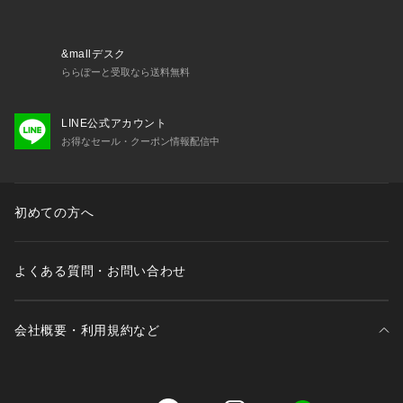
※履き方・足型等、個人差はございますので、あくまでも参考
程度にお考え下さいませ。
&mallデスク
ららぽーと受取なら送料無料
LINE公式アカウント
お得なセール・クーポン情報配信中
初めての方へ
よくある質問・お問い合わせ
会社概要・利用規約など
三井不動産が展開する商業施設一覧