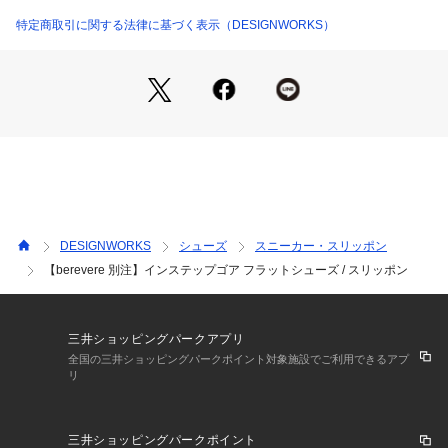
【素材】
特定商取引に関する法律に基づく表示（DESIGNWORKS）
柔らかさのある牛革に、細かい型押しを施しています。
【コーディネート】
スラックスなどきれい目なボトムにハズシとして合わせたり、
ワイドパンツやフレアパンツにフラットシューズの様な感覚で
ルーズに合わせていただくのがおすすめです。
【berevere（ベレヴェレ）】
スペイン南部バレンシア州にある、スニーカーやサンダルの生
産を得意とする工場によるファクトリーブランド。
DESIGNWORKS
シューズ
スニーカー・スリッポン
デザイン性とコストパフォーマンスの高さから、ヨーロッパや
【berevere 別注】インステップゴア フラットシューズ / スリッポン
北米のセレクトショップを中心に展開されており、国内でも人
気のあるブランドです。
三井ショッピングパークアプリ
※BLK,NAVは裏地が濃色の為水濡れなどによる靴下への色移り
全国の三井ショッピングパークポイント対象施設でご利用できるアプ
リ
が避けられません。
着用の際は素足をお勧めいたします。ご了承くださいませ。
サイズ感について
三井ショッピングパークポイント
・一般的なスニーカーと比較してもおおよそ0.5cm～1cm程大