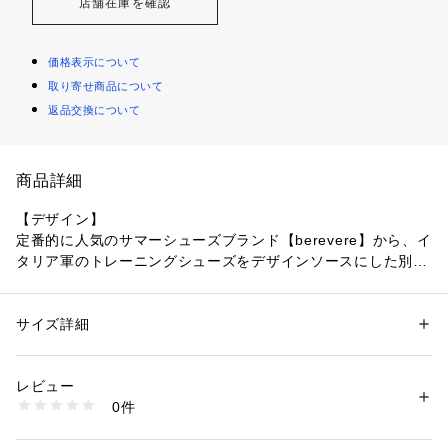
店舗在庫を確認
価格表示について
取り寄せ商品について
返品交換について
商品詳細
【デザイン】
定番的に人気のサマーシューズブランド【berevere】から、イ
タリア軍のトレーニングシューズをデザインソースにした別注
スリッポンが登場。別注ポイントの甲のエラスティックは、着
脱のしやすさはもちろん、さりげないデザインポイントとして
抜け感を演出してくれます。
サイズ詳細
性別：
メンズ
本体とカラーマッチさせた【ブラック】【ホワイト】はカンフ
カテゴリー：
シューズ
 ＞ 
スニーカー・スリッポン
素材：牛革
ーシューズのように、土っぽいカジュアルさが軽減されたお洒
生産国：スペイン
レビュー
落な見え方に。本体と配色にした【ネイビー】はデザインポイ
商品番号：
1096900004939 
（モール）
0件
ントが強調され、単調になりがちな夏場のコーディネートのア
52441502002 （ショップ）
クセントになります。