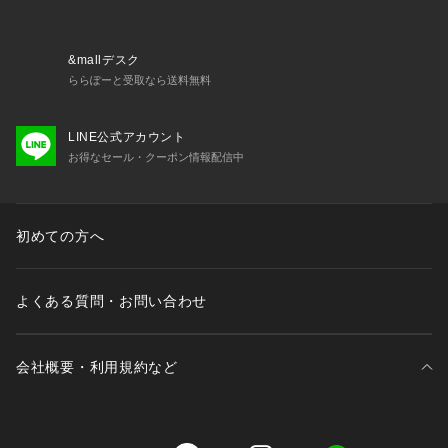
きく作られております。Ex.普段27.0cmを履かれている方は、
SIZE：42(26.0cm)程度とお考え下さい。※履き方・足型等、
個人差はございますので、あくまでも参考程度にお考え下さい
&mallデスク
ませ。
ららぽーと受取なら送料無料
LINE公式アカウント
お得なセール・クーポン情報配信中
初めての方へ
よくある質問・お問い合わせ
会社概要・利用規約など
三井不動産が展開する商業施設一覧