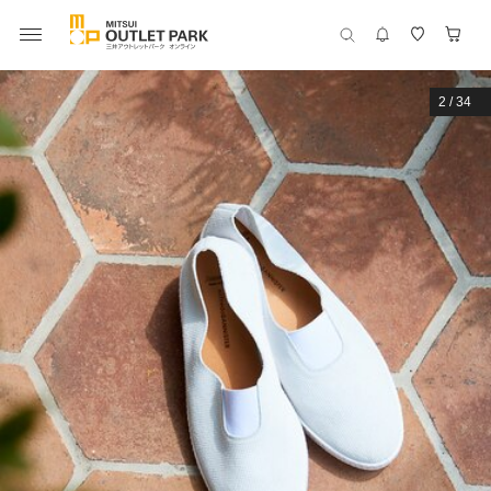
2
/
34