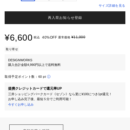
サイズ詳細を見る
再入荷お知らせ登録
¥6,600
¥11,000
40%OFF
税込
通常価格
取り寄せ
DESIGNWORKS
購入合計金額4,990円以上で送料無料
取得予定ポイント数：
60 pt
提携クレジットカードで還元率UP
三井ショッピングパークカード《セゾン》なら更に¥100につき1pt還元！
お申し込み完了後、最短５分でご利用可能！
今すぐお申し込み