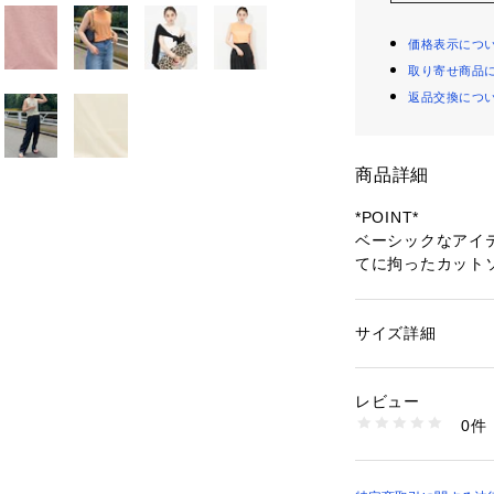
価格表示につ
取り寄せ商品
返品交換につ
商品詳細
*POINT*
ベーシックなアイ
てに拘ったカット
お気に入りの1枚
す。
サイズ詳細
性別：
レディース
*DESIGN*
カテゴリー：
ファッ
素材：コットン100
オーガニックコッ
生産国：日本
レビュー
合い。
洗濯：手洗い可
0件
繊細な素材だから
※詳しい洗濯方法に
い
さを極力省いて肌
商品番号：
10969000
また科学染料を使
31420020005 （