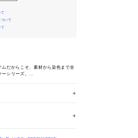
いて
について
いて
テムだからこそ、素材から染色まで全
ソーシリーズ。
として長く愛用いただけるアイテムで
ション
 ＞ 
トップス
 ＞ 
Tシャツ・カットソー
%
トンを使用しソフトでナチュラルな風
こそ脇の縫い目をなくし、縫い代の重
ついては、商品の品質表示タグをご覧くださ
あたりのストレスを軽減しました。
05693 
（モール）
わずに自然の植物で染め、サスティナ
ショップ）