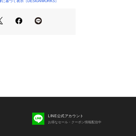
に基づく表示（DESIGNWORKS）
ーと風合いで今の時代を意識したアイ
ール
アジサイ
ゴールド
プルな形のノースリーブトップスなの
ディガンなどの羽織りアイテムや、サ
ドレスのインナーにおすすめ！
ているため、1枚1枚微妙な色の差や若
出る場合もありますが、オンリーワン
味をお楽しみください。
64 B76 W60 H89 着用サイズ：F
LINE公式アカウント
64 B76 W60 H89 着用サイズ：F
お得なセール・クーポン情報配信中
：H164 B76 W60 H89 着用サイ