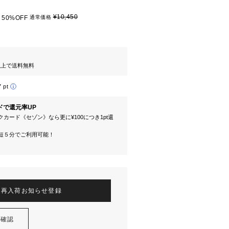
¥10,450
50%OFF
通常価格
円以上で送料無料
7 pt
ドで還元率UP
カード《セゾン》なら更に¥100につき1pt還
短５分でご利用可能！
再入荷お知らせ登録
を確認