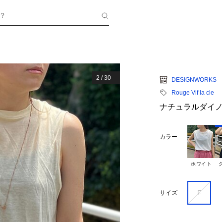
？
2
/
30
DESIGNWORKS
Rouge Vif la cle
ナチュラルダイ
カラー
ホワイト
F
サイズ