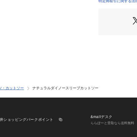
ブルを意識。
特定商取引に関する法律
ナチュラルなカラ
テムです。
ホワイト→ユリ
クリーム→カモミ
スモークピンク→
オレンジ→マリー
*COORDINATE*
ベーシックでシン
で、シャツやカー
ロペットやキャミ
ツ・カットソー
ナチュラルダイノースリーブカットソー
※自然染料で染め
干のムラっぽさが
アイテムとしての
ホワイト モデル：H1
&mallデスク
井ショッピングパークポイント
クリーム モデル：H1
ららぽーと受取なら送料無料
スモークピンク モデル
ズ：F