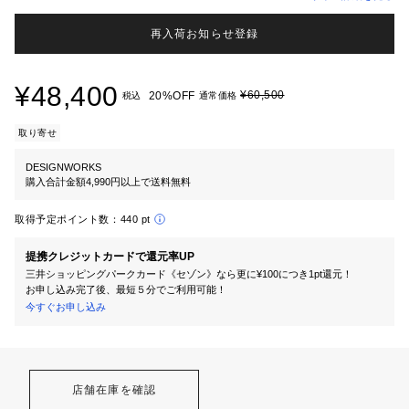
再入荷お知らせ登録
¥48,400
¥60,500
20%OFF
税込
通常価格
取り寄せ
DESIGNWORKS
購入合計金額4,990円以上で送料無料
取得予定ポイント数：
440 pt
提携クレジットカードで還元率UP
三井ショッピングパークカード《セゾン》なら更に¥100につき1pt還元！
お申し込み完了後、最短５分でご利用可能！
今すぐお申し込み
店舗在庫を確認