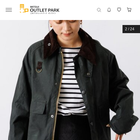
2
/
24