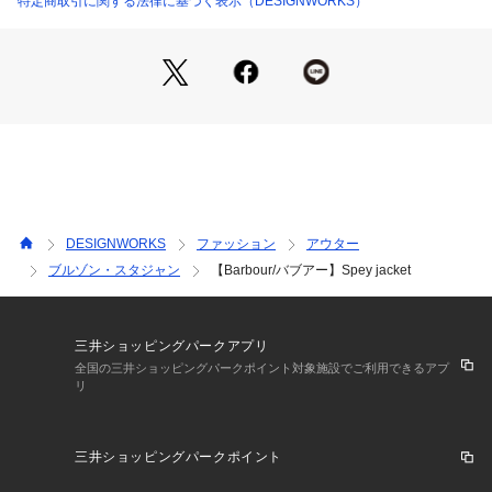
特定商取引に関する法律に基づく表示（DESIGNWORKS）
シンプルなデザインなので
インナーに合わせるアイテムの幅は広く、
シャツやニットなどのきれいめなアイテムとも相性◎
カジュアルなアイテムまで幅広くコーディネートして頂けま
す。
DESIGNWORKS
ファッション
アウター
【Barbour/バブアー】
ブルゾン・スタジャン
【Barbour/バブアー】Spey jacket
1894年創業の英国上流階級のアウトドア・ライフスタイルを
体現するブランド。
北海の不順な天候の元で働く水夫や漁師、港湾労働者のため
に、防水性、
三井ショッピングパークアプリ
耐久性の高いオイルドクロス製ジャケットを提供したのが始ま
全国の三井ショッピングパークポイント対象施設でご利用できるアプ
リ
り。
真摯なものづくりとその品質は、イギリス王室御用達（ロイヤ
ル・ワラント）として認められている。
三井ショッピングパークポイント
現在ではアウトドアユースだけでなく、
ファッションとして自分のスタイルにこだわりのある人々に絶