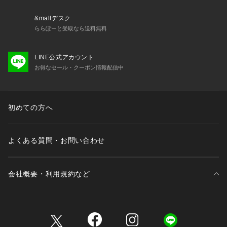
大な人気を誇っています。
&mallデスク
ららぽーと受取なら送料無料
※取り扱いについては、商品についている取扱表示にてご確認
LINE公式アカウント
下さい。
お得なセール・クーポン情報配信中
※照明の関係により、実際よりも色味が違って見える場合があ
ります。
またパソコン・スマートフォンなどの環境により、
若干製品と画像のカラーが異なる場合もございます。
初めての方へ
※商品の色味は、商品アップ画像をご参照ください。
よくある質問・お問い合わせ
【メーカー型番】
MWX1212
会社概要・利用規約など
【メーカーカラー名】
カーキ：SG51
ブラウン：OL51
三井不動産が展開する商業施設一覧
【メーカーサイズ】L