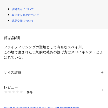
価格表示について
取り寄せ商品について
返品交換について
商品詳細
フライフィッシングの聖地として有名なスぺイ川。
この地で生まれた伝統的な毛鉤の投げ方はスぺイキャストとよ
ばれている。
1980年に誕生した［スぺイ］は、
世界中のサーモンフィッシャーが憧れる
サイズ詳細
性別：
レディース
スぺイ川でウェーディングする
カテゴリー：
ファッション
 ＞ 
アウター
 ＞ 
ブルゾン・スタジャン
素材：表地：綿100％ 裏地 上部：綿100％ 下部：ポリエステル100％ 衿
（川に浸かる）ためのショート丈ジャケット
部分：綿100％ 皮革部分：牛革
レビュー
生産国：ブルガリア
0件
ゆったりめのシルエットがいまの気分に合致していて、
商品番号：
1096900006414 
（モール）
31470230000 （ショップ）
銘酒と釣りを愛する男のためのクラシックな1着のはずが、
旬なアウターとして女性からも愛されるように。