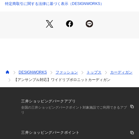
*COORDINATE*
特定商取引に関する法律に基づく表示（DESIGNWORKS）
通勤時の綺麗めスタイルから、休日のカジュアルスタイルと幅
広く活躍。
プルオーバーとしてもカーディガンとしても使え、着こなしの
幅が広がるアイテムです。
上質素材のリブニットは、シンプルなデニムスタイルもどこか
リッチな雰囲気に♪
ボリュームスカートとも相性が良く、エレガントな装いにもお
すすめです。
同素材のクルーネックニット(NO.31430040033)とアンサンブ
ルとしてもお使いいただけます。
DESIGNWORKS
ファッション
トップス
カーディガン
タイトなシルエットが気になる方は、下のボタンを2～3つ開け
【アンサンブル対応】ワイドリブポロニットカーディガン
て着るとおすすめです。
三井ショッピングパークアプリ
全国の三井ショッピングパークポイント対象施設でご利用できるアプ
リ
三井ショッピングパークポイント