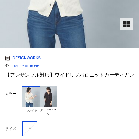
DESIGNWORKS
Rouge Vif la cle
【アンサンブル対応】ワイドリブポロニットカーディガン
カラー
ダークブラウ

ホワイト
F
サイズ