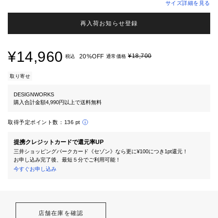
サイズ詳細を見る
再入荷お知らせ登録
¥14,960
¥18,700
20%OFF
税込
通常価格
取り寄せ
DESIGNWORKS
購入合計金額4,990円以上で送料無料
取得予定ポイント数：
136 pt
提携クレジットカードで還元率UP
三井ショッピングパークカード《セゾン》なら更に¥100につき1pt還元！
お申し込み完了後、最短５分でご利用可能！
今すぐお申し込み
店舗在庫を確認