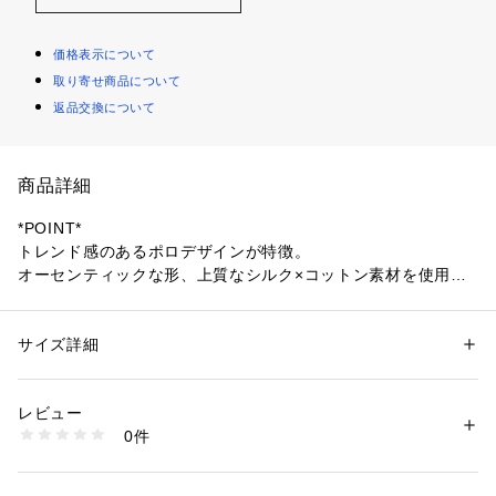
価格表示について
取り寄せ商品について
返品交換について
商品詳細
*POINT*
トレンド感のあるポロデザインが特徴。
オーセンティックな形、上質なシルク×コットン素材を使用し
た、大人のベーシックニット。
歳を重ねても長く愛用頂けるアイテム。
サイズ詳細
性別：
レディース
*DESIGN*
カテゴリー：
ファッション
 ＞ 
トップス
 ＞ 
カーディガン
素材：絹56% コットン44%
ポロデザインが今年らしいスタイリングを叶えつつ、きちんと
生産国：中国
レビュー
感も演出。
洗濯：手洗い可
0件
身体に沿うように馴染む、コンパクトなシルエットです。
※詳しい洗濯方法については、商品の品質表示タグをご覧ください
商品番号：
1096900007129 
（モール）
シンプルですがワイドリブで表情をつけました。
31430041030 （ショップ）