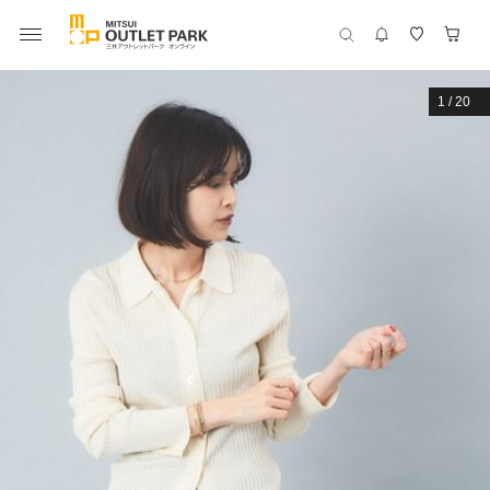
1
/
20