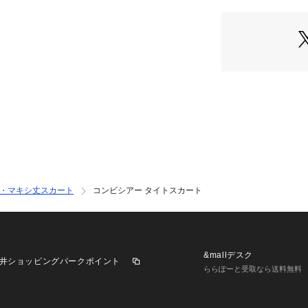
商品番号：
10969000
31470070008 （
透け感を生かせる
ロングブーツなど
トレンド感ある着
・マキシ丈スカート
コンビシアー タイトスカート
&mallデスク
井ショッピングパークポイント
ららぽーと受取なら送料無料