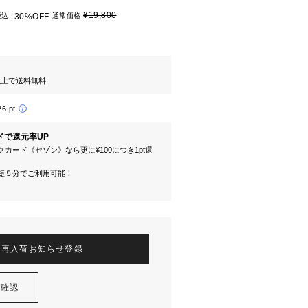
¥19,800
税込
30%OFF
通常価格
円以上で送料無料
26 pt
ドで還元率UP
カード《セゾン》なら更に¥100につき1pt還
短５分でご利用可能！
再入荷お知らせ登録
を確認