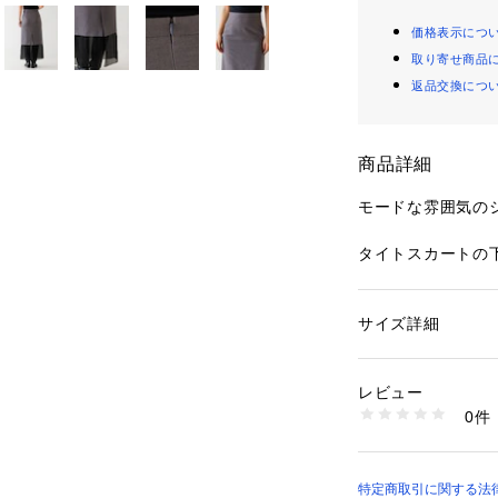
価格表示につ
取り寄せ商品
返品交換につ
商品詳細
モードな雰囲気の
タイトスカートの
レイヤードされて
後ろにスリットも
サイズ詳細
性別：
レディース
足さばきもしやす
カテゴリー：
ファッ
ート
素材：ポリエステル62
レビュー
大人の女性らしい
布 再生繊維(セルロー
0件
シルエットを楽し
ル100%
生産国：日本
綺麗めなトップス
洗濯：手洗い可
カジュアルなゆっ
※詳しい洗濯方法に
スエットやニット
特定商取引に関する法律
い