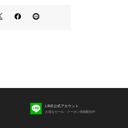
07393 
（モール）
ショップ）
ように、
を持ってくるのも
こなしになりオススメです！
LINE公式アカウント
お得なセール・クーポン情報配信中