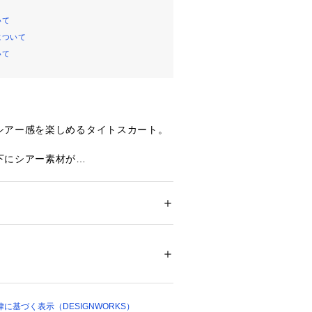
いて
について
いて
シアー感を楽しめるタイトスカート。
下にシアー素材が
いるのが新鮮な一着です。
施されているので
くなっております。
ション
 ＞ 
スカート
 ＞ 
ロング・マキシ丈スカ
% レーヨン25% 毛9% ポリウレタン4% 別
すっきりとした
ス)66% ポリエステル34% 裏地 ポリエステ
め、
にも
たりとした
ついては、商品の品質表示タグをご覧くださ
を合わせても◎
に基づく表示（DESIGNWORKS）