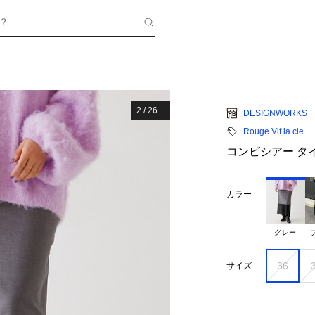
？
2
/
26
DESIGNWORKS
Rouge Vif la cle
コンビシアー タ
カラー
グレー
36
サイズ