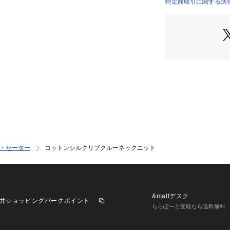
シルエットは昨年
特定商取引に関する法律
パクトなシルエッ
*COORDINATE*
通勤時の綺麗めス
ルと幅広く活躍。
上質素材のリブニ
どこかリッチな雰
ボリュームスカー
にもおすすめです
同素材のポロニット(
としてもお使いい
・セーター
コットンシルクリブクルーネックニット
&mallデスク
井ショッピングパークポイント
ららぽーと受取なら送料無料