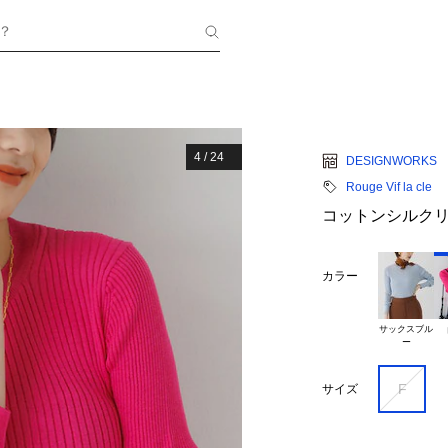
？
4
/
24
DESIGNWORKS
Rouge Vif la cle
コットンシルク
カラー
サックスブル

F
サイズ