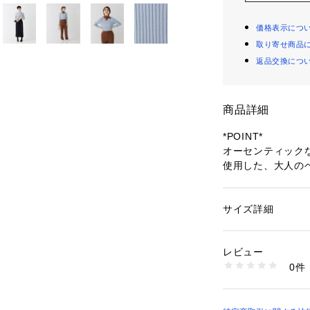
価格表示につ
取り寄せ商品
返品交換につ
商品詳細
*POINT*
オーセンティック
使用した、大人の
歳を重ねても長く
*DESIGN*
サイズ詳細
性別：
レディース
昨年も大人気だっ
カテゴリー：
ファッ
素材：コットン72% 
ッシュアップ。
生産国：中国
レビュー
今年はニット素材
洗濯：手洗い可
0件
活躍できるように
※詳しい洗濯方法に
い
美しく首に沿う衿
商品番号：
10969000
にも対応してくれ
31450040033 （