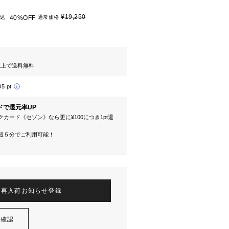
¥19,250
込
40%OFF
通常価格
円以上で送料無料
05 pt
ドで還元率UP
カード《セゾン》なら更に¥100につき1pt還
短５分でご利用可能！
再入荷お知らせ登録
を確認