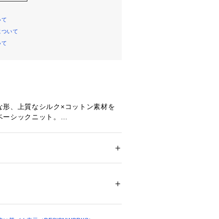
いて
について
いて
な形、上質なシルク×コットン素材を
ベーシックニット。
愛用頂けるアイテム。
た「シルクコットンシリーズ」をブラ
ション
 ＞ 
トップス
 ＞ 
ニット・セーター
シルク28%
に少し厚みをもたせ、秋～冬にかけて
しました。
ついては、商品の品質表示タグをご覧くださ
ぐりは、どんなレングスのネックレス
07455 
（モール）
ます。
ショップ）