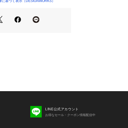
同様に身体に沿うように馴染む、コン
に基づく表示（DESIGNWORKS）
ト。
タイルから、休日のカジュアルスタイ
ットは、シンプルなデニムスタイルも
囲気に♪
トとも相性が良く、エレガントな装い
。
NO.31450041032)とアンサンブル
ただけます。
LINE公式アカウント
お得なセール・クーポン情報配信中