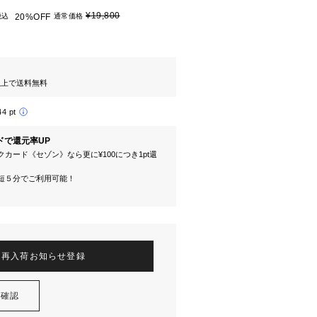
¥19,800
税込
20%OFF
通常価格
円以上で送料無料
44 pt
ドで還元率UP
カード《セゾン》なら更に¥100につき1pt還
短５分でご利用可能！
再入荷お知らせ登録
を確認