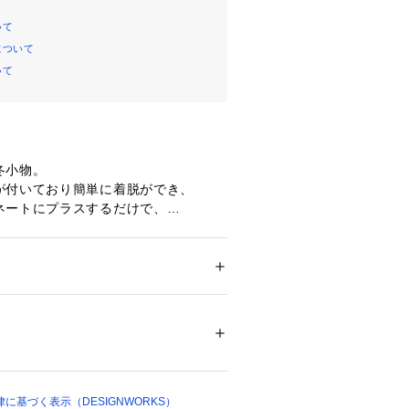
いて
について
いて
冬小物。
が付いており簡単に着脱ができ、
ネートにプラスするだけで、
が完成します。
るシルク素材とレイヤードし易い厚み
ション
 ＞ 
ファッション雑貨
 ＞ 
バンダナ・ス
も魅力。
リエステル100％ スカーフ：シルク100％
カーフの様にお使い頂くだけで
07629 
（モール）
ショップ）
を叶えてくるアイテムです。
に基づく表示（DESIGNWORKS）