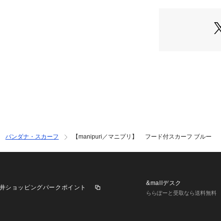
カジュアルアウタ
いアウターにもマ
シンプルなスウェ
ワンポイントにお
手軽に旬のレイヤ
おすすめの一品で
【manipuri／マ
繊細なデザインの
バンダナ・スカーフ
【manipuri／マニプリ】 フード付スカーフ ブルー
パリをはじめヨー
伝統的な手織りと
新的なパターンや
ているブランドで
&mallデスク
井ショッピングパークポイント
ららぽーと受取なら送料無料
【メーカー情報】
品番：013367600