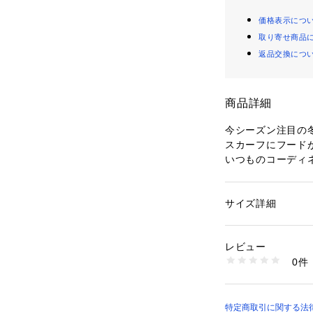
価格表示につ
取り寄せ商品
返品交換につ
商品詳細
今シーズン注目の
スカーフにフード
いつものコーディ
トレンドスタイル
程よい高級感のあ
サイズ詳細
性別：
レディース
で
カテゴリー：
ファッ
カーフ
、使い勝手の良さ
素材：フード部分：ポ
レビュー
生産国：日本
0件
フードを被らずス
商品番号：
10969000
31470260018 （
カジュアルダウン
特定商取引に関する法律