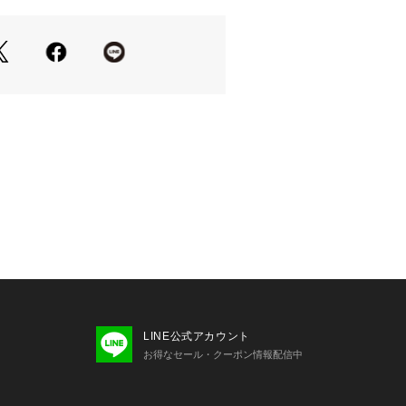
ーから、ウール系のコートまで、幅広
ッチ。
ットやニットに合わせて、
使い頂いても◎。
ードスタイルが楽しめる、
す。
ニプリ】
ストールやスカーフを生産。
ロッパで人気を集めています。
最新機械の両方を駆使した手法で、革
デザイン、カラー、刺繍などを提案し
す。
LINE公式アカウント
お得なセール・クーポン情報配信中
3