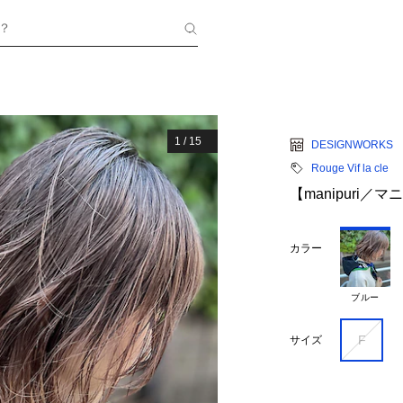
？
1
/
15
DESIGNWORKS
Rouge Vif la cle
【manipuri
カラー
ブルー
F
サイズ