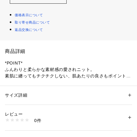
価格表示について
取り寄せ商品について
返品交換について
商品詳細
*POINT*
ふんわりと柔らかな素材感の愛されニット。
素肌に纏ってもチクチクしない、肌あたりの良さもポイント。
*DESIGN*
フォックスとラクーンウールを混紡し、素材の質感に拘った獣
サイズ詳細
性別：
レディース
毛混シリーズ。
カテゴリー：
ファッション
 ＞ 
トップス
 ＞ 
ニット・セーター
素材：毛(フォックス)52% 毛(タヌキ)48%
毛足が綺麗に出るように丁寧な仕上げを行い、柔らかな風合い
生産国：中国
レビュー
と獣毛特有の嫌な香りもなく、空気を含んだようなふんわりと
洗濯：ドライクリーニング
0件
したニットプルオーバー。
※詳しい洗濯方法については、商品の品質表示タグをご覧ください
商品番号：
1096900007702 
（モール）
ボートネックの襟元が女性らしくﾊパフ袖のデザインが素材と
31450040000 （ショップ）
とてもマッチしたデザインです。