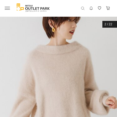
2
/
22