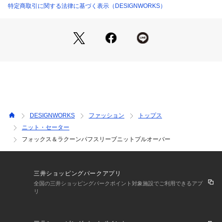
ニュアンスのあるゆったりシルエットでON・OFFで活躍。
特定商取引に関する法律に基づく表示（DESIGNWORKS）
*COORDINATE*
獣毛混の素材はとても軽くて暖かく、真冬まで重宝します。
ボトムを選ばずに通勤＆休日と着回しができ、持っていると困
らない定番的ニットです。
艶感のある素材のボトムを合わせると、ニットのふんわり感が
引き立ち着映えします。
DESIGNWORKS
ファッション
トップス
ニット・セーター
フォックス＆ラクーンパフスリーブニットプルオーバー
三井ショッピングパークアプリ
全国の三井ショッピングパークポイント対象施設でご利用できるアプ
リ