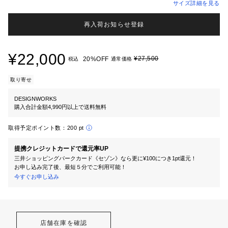
サイズ詳細を見る
再入荷お知らせ登録
¥22,000
¥27,500
20%OFF
税込
通常価格
取り寄せ
DESIGNWORKS
購入合計金額4,990円以上で送料無料
取得予定ポイント数：
200 pt
提携クレジットカードで還元率UP
三井ショッピングパークカード《セゾン》なら更に¥100につき1pt還元！
お申し込み完了後、最短５分でご利用可能！
今すぐお申し込み
店舗在庫を確認