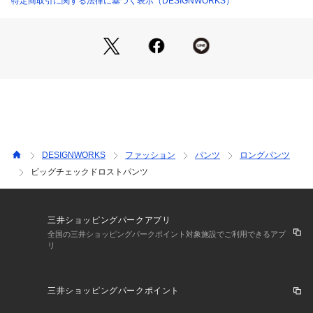
特定商取引に関する法律に基づく表示（DESIGNWORKS）
ピンク モデル：H171 B80 W58 H86 着用サイズ：38
ブラック モデル：H166 B78 W57 H80 着用サイズ：38
DESIGNWORKS
ファッション
パンツ
ロングパンツ
ビッグチェックドロストパンツ
三井ショッピングパークアプリ
全国の三井ショッピングパークポイント対象施設でご利用できるアプ
リ
三井ショッピングパークポイント