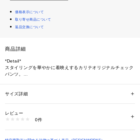
価格表示について
取り寄せ商品について
返品交換について
商品詳細
*Detail*
スタイリングを華やかに着映えするカリテオリジナルチェック
パンツ。
程よく光沢感ある素材と、あえて大きく配した千鳥柄が甘さを
控え、大人っぽくコーディネートのアクセントに。
ウエスト周りは、ゴムとドローストリングなので、ストレスフ
サイズ詳細
性別：
レディース
リーな穿き心地。
カテゴリー：
ファッション
 ＞ 
パンツ
 ＞ 
ロングパンツ
素材：ポリエステル100% 裏地 ポリエステル100%
生産国：日本
レビュー
*Coordinate*
洗濯：手洗い可
0件
存在感あるチェックパンツ。
※詳しい洗濯方法については、商品の品質表示タグをご覧ください
商品番号：
1096900008020 
（モール）
ベーシックなブラウスやコンパクトなカットソー合わせで、柄
32450050010 （ショップ）
を引き立てるステイリングがおすすめです。