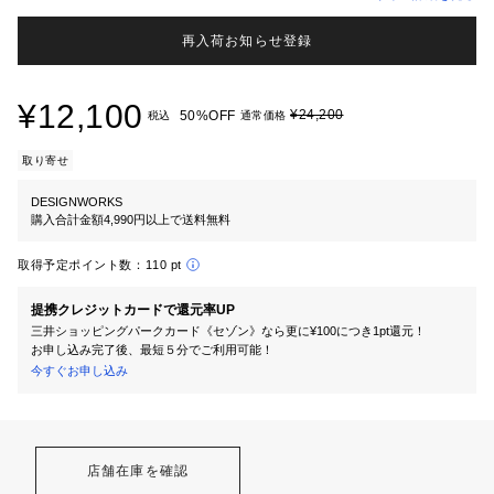
再入荷お知らせ登録
¥12,100
¥24,200
50%OFF
税込
通常価格
取り寄せ
DESIGNWORKS
購入合計金額4,990円以上で送料無料
取得予定ポイント数：
110 pt
提携クレジットカードで還元率UP
三井ショッピングパークカード《セゾン》なら更に¥100につき1pt還元！
お申し込み完了後、最短５分でご利用可能！
今すぐお申し込み
店舗在庫を確認