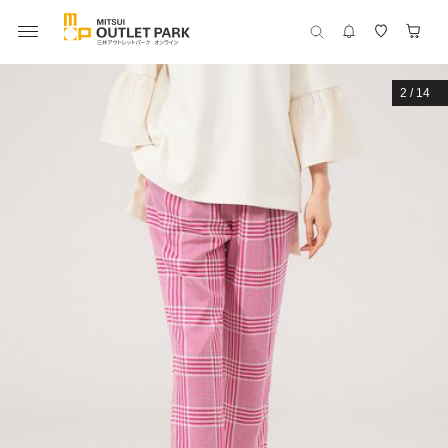
2
/
14