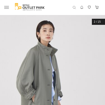
2
/
15