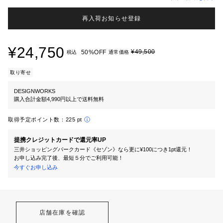
再入荷お知らせ登録
¥24,750
¥49,500
50%OFF
税込
通常価格
取り寄せ
DESIGNWORKS
購入合計金額4,990円以上で送料無料
取得予定ポイント数：
225 pt
提携クレジットカードで還元率UP
三井ショッピングパークカード《セゾン》なら更に¥100につき1pt還元！
お申し込み完了後、最短５分でご利用可能！
今すぐお申し込み
店舗在庫を確認