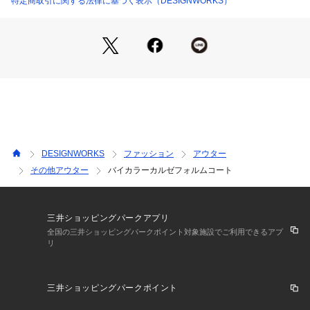
特定商取引に関する法律に基づく表示（DESIGNWORKS）
ルになり過ぎず、女性らしさも添えてくれます。
ミドル丈が、ワイドパンツとも好相性！
ベージュ モデル：H170 B81 W59 H85 着用サイズ：38
カーキ モデル：H170 B81 W59 H85 着用サイズ：38
DESIGNWORKS
ファッション
アウター
その他アウター
バイカラーカルゼフォルムコート
三井ショッピングパークアプリ
全国の三井ショッピングパークポイント対象施設でご利用できるアプ
リ
三井ショッピングパークポイント