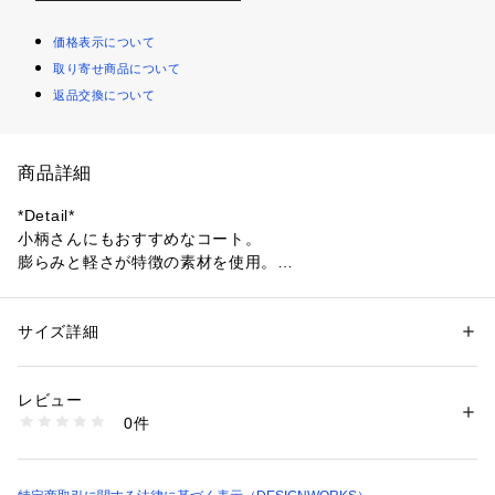
価格表示について
取り寄せ商品について
返品交換について
商品詳細
*Detail*
小柄さんにもおすすめなコート。
膨らみと軽さが特徴の素材を使用。
袖口テープ調整なのでギャザーを寄せても、ゆるっと着るのも
◎
ボリュームを持たせたスリーブで、中に厚手のニットを入れて
サイズ詳細
性別：
レディース
もすっきり着ていただけます。
カテゴリー：
ファッション
 ＞ 
アウター
 ＞ 
その他アウター
素材：ポリエステル100%
見た目以上の軽さで、長時間羽織っていても疲れにくくなって
生産国：中国
レビュー
おります。
洗濯：手洗い可
0件
※詳しい洗濯方法については、商品の品質表示タグをご覧ください
商品番号：
1096900008264 
（モール）
*Coordinate*
32460000000 （ショップ）
その日の気分で、デザインを変えられるアイテム。
ふんわり広がるシルエットなので、デニム合わせでもカジュア