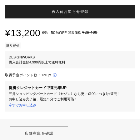
再入荷お知らせ登録
¥13,200
¥26,400
50%OFF
税込
通常価格
取り寄せ
DESIGNWORKS
購入合計金額4,990円以上で送料無料
取得予定ポイント数：
120 pt
提携クレジットカードで還元率UP
三井ショッピングパークカード《セゾン》なら更に¥100につき1pt還元！
お申し込み完了後、最短５分でご利用可能！
今すぐお申し込み
店舗在庫を確認