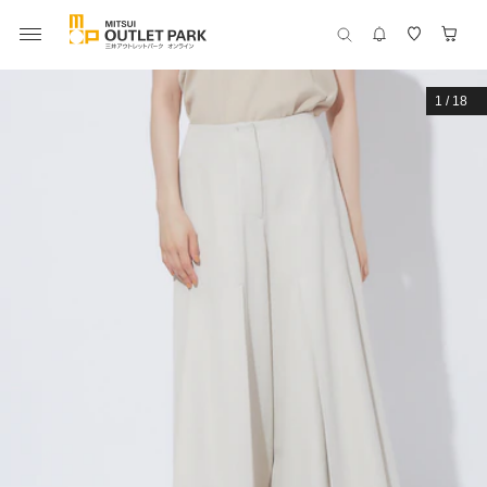
1
/
18