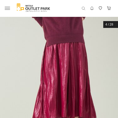
4
/
28