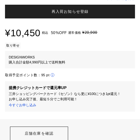
再入荷お知らせ登録
¥10,450
¥20,900
50%OFF
税込
通常価格
取り寄せ
DESIGNWORKS
購入合計金額4,990円以上で送料無料
取得予定ポイント数：
95 pt
提携クレジットカードで還元率UP
三井ショッピングパークカード《セゾン》なら更に¥100につき1pt還元！
お申し込み完了後、最短５分でご利用可能！
今すぐお申し込み
店舗在庫を確認