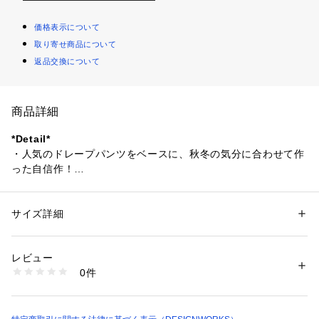
価格表示について
取り寄せ商品について
返品交換について
商品詳細
*Detail*
・人気のドレープパンツをベースに、秋冬の気分に合わせて作
った自信作！
・グロッシーサテンの艶やかな光沢感が軽やかな印象◎
・内側にゴムを入れることで腰周りのハリを軽減。また、ウエ
スト端に別地を挟み込みトップスインでも着やすく、スカート
サイズ詳細
性別：
レディース
風のシルエットで女性らしい♪
カテゴリー：
ファッション
 ＞ 
パンツ
 ＞ 
ロングパンツ
素材：表地 ポリエステル100% 裏地 ポリエステル100%
・足首が見えるミディ丈なので、深めパンプスやショートブー
生産国：日本
レビュー
ツとも相性◎また小柄さんにもおすすめ♪
洗濯：手洗い可
0件
※詳しい洗濯方法については、商品の品質表示タグをご覧ください
商品番号：
1096900008498 
（モール）
*Coordinate*
32410050021 （ショップ）
グロッシーサテンの優しい光沢感が、軽やかな秋冬スタイルを
つくってくれます。