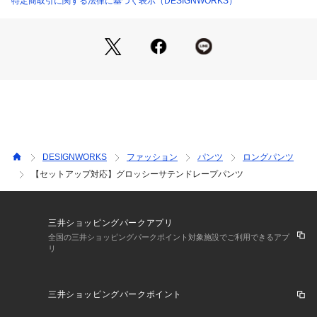
特定商取引に関する法律に基づく表示（DESIGNWORKS）
カット素材のトップスや、毛足のあるニットで合わせるのがお
すすめ。
素材のコントラストを意識すると、パンツのシャイニー感が引
き立ちます。
また同素材のノースリーブブラウスとセットアップで着用いた
だくと、二次会などのイベント時にも活躍します。
※36サイズと38サイズで丈のみサイズが違います。
12cm丈の長さが違いますので小柄な方は36サイズ、高身長の
方は38サイズと身長問わず着用いただけます。
DESIGNWORKS
ファッション
パンツ
ロングパンツ
ドロストデザインでウエストは調整が可能です。
【セットアップ対応】グロッシーサテンドレープパンツ
グレージュ モデル：H170 B75 W58 H85 着用サイズ：38
カーキ モデル：H170 B75 W58 H85 着用サイズ：38
ブラウン モデル：H170 B75 W58 H85 着用サイズ：36
三井ショッピングパークアプリ
パープル モデル：H170 B75 W58 H85 着用サイズ：36
全国の三井ショッピングパークポイント対象施設でご利用できるアプ
リ
三井ショッピングパークポイント