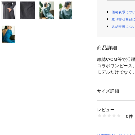
価格表示につ
取り寄せ商品
返品交換につ
商品詳細
雑誌やCM等で活躍中
コラボワンピース
モデルだけでなく
として、マルチに
そんな鳳山さんの
な着こなしが叶う
サイズ詳細
性別：
レディース
した。
カテゴリー：
ファッ
素材：コットン92%
生産国：中国
レビュー
*DESIGN POINT*
洗濯：手洗い可
0件
カジュアルにもド
※詳しい洗濯方法に
い
商品番号：
10969000
POINT.1
32442029000 （