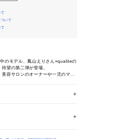
いて
について
いて
のモデル、鳳山えりさん×qualiteの
、待望の第二弾が登場。
、美容サロンのオーナーや一児のママ
ご活躍される鳳山さん。
想いがたくさん詰まった、一枚で様々
、大人のカットワンピースが完成しま
ション
 ＞ 
ワンピース・ドレス
 ＞ 
ワンピース
 ポリウレタン8%
レッシーにも着られる万能デザイン！
ついては、商品の品質表示タグをご覧くださ
09032 
（モール）
ショップ）