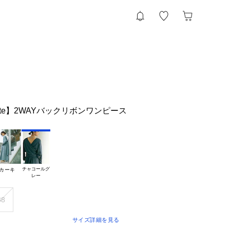
lite】2WAYバックリボンワンピース
チャコールグ

カーキ
38
サイズ詳細を見る