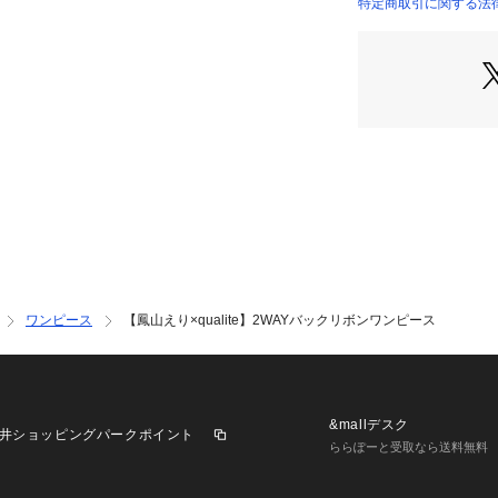
バックコンシャス
特定商取引に関する法律
られるワンピース
リボンの結び方で
シーンや気分に合
後ろで結ぶと大き
開き具合を調整で
バックのリボンを
りカバーされてウ
トで着ることもで
POINT.2
デコルテラインを
ク。
袖はウエストポイ
ワンピース
【鳳山えり×qualite】2WAYバックリボンワンピース
う、ドルマン袖に
計算致しました。
袖口にはスリット
スカート部分はパ
仕上げ、フレアが
&mallデスク
井ショッピングパークポイント
ららぽーと受取なら送料無料
POINT.3
今の時期から春、