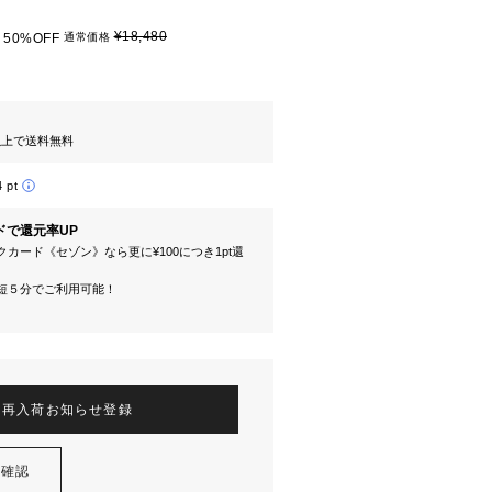
¥18,480
50%OFF
通常価格
円以上で送料無料
4 pt
ドで還元率UP
カード《セゾン》なら更に¥100につき1pt還
短５分でご利用可能！
再入荷お知らせ登録
を確認