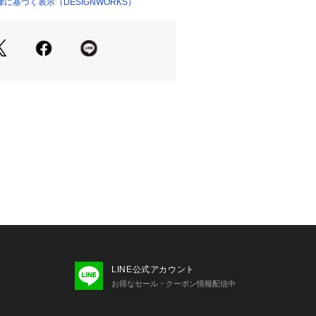
なデザインで大人の女性がきれいに着
に基づく表示（DESIGNWORKS）
。
バックデザインの印象を変えれるので
わせた着こなしが叶います。
く背中が開くデザインで、結び位置で
きます。
クロスさせて前で結ぶと背中はしっか
エストマークですっきりしたシルエッ
きます。
綺麗に見せてみせてくれるボートネッ
ントが細く見えるバランスになるよ
して袖口は腕まくりをして止まるよう
を入れて、デザインポイントに。
ネル切り替えにして腰周りはすっきり
しっかり出るバランスにしました。
LINE公式アカウント
お得なセール・クーポン情報配信中
秋とシーズンレスで長くご愛用頂ける