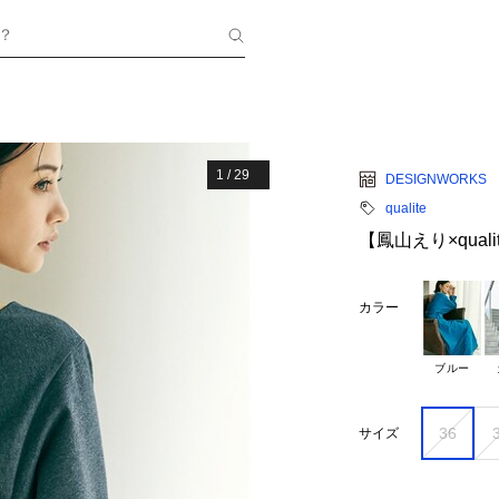
？
1
/
29
DESIGNWORKS
qualite
【鳳山えり×qua
カラー
ブルー
36
サイズ